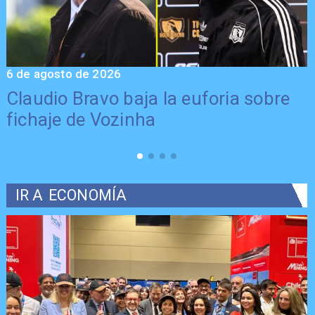
6 de agosto de 2026
5
Claudio Bravo baja la euforia sobre
fichaje de Vozinha
IR A
ECONOMÍA