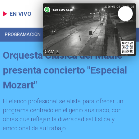
EN VIVO
PROGRAMACIÓN
LOCAL
DEPORTES
Orquesta Clásica del Maule
presenta concierto "Especial
Mozart"
El elenco profesional se alista para ofrecer un
programa centrado en el genio austriaco, con
obras que reflejan la diversidad estilística y
emocional de su trabajo.