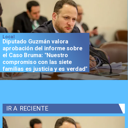
Local
Diputado Guzmán valora
aprobación del informe sobre
el Caso Bruma: "Nuestro
compromiso con las siete
familias es justicia y es verdad"
IR A
RECIENTE