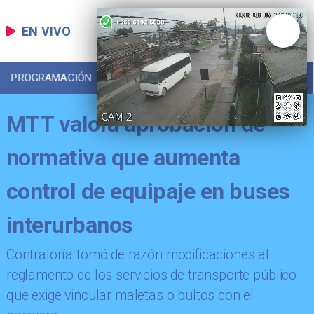
EN VIVO
PROGRAMACIÓN
LOCAL
DEPORTES
MTT valora aprobación de
normativa que aumenta
control de equipaje en buses
interurbanos
Contraloría tomó de razón modificaciones al
reglamento de los servicios de transporte público
que exige vincular maletas o bultos con el