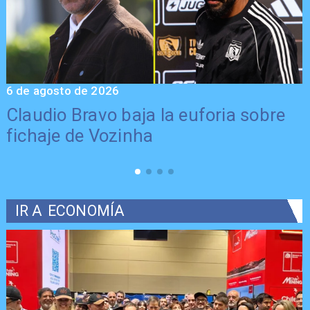
6 de agosto de 2026
5
Claudio Bravo baja la euforia sobre
fichaje de Vozinha
IR A
ECONOMÍA