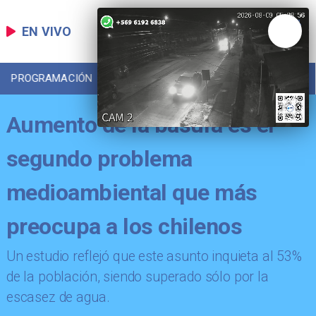
EN VIVO
PROGRAMACIÓN
LOCAL
DEPORTES
Aumento de la basura es el
segundo problema
medioambiental que más
preocupa a los chilenos
Un estudio reflejó que este asunto inquieta al 53%
de la población, siendo superado sólo por la
escasez de agua.