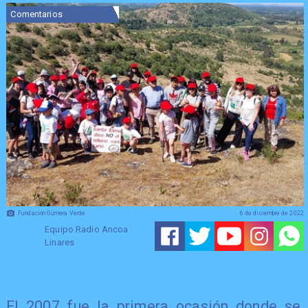
Comentarios
Fundación Gúmera Verde
6 de diciembre de 2022
Equipo Radio Ancoa
Linares
El 2007 fue la primera ocasión donde se