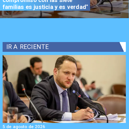
compromiso con las siete
familias es justicia y es verdad"
IR A
RECIENTE
5 de agosto de 2026
5