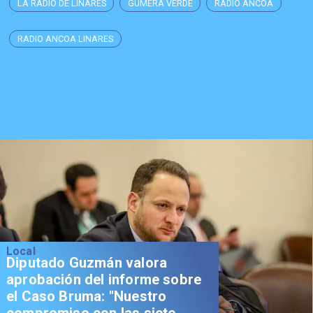
LA RADIO DE LINARES
GÚMERA VERDE
RADIO ANCOA
RADIO ANCOA LINARES
Local
Diputado Guzmán valora
aprobación del informe sobre
el Caso Bruma: "Nuestro