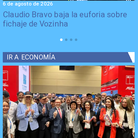
6 de agosto de 2026
5
Claudio Bravo baja la euforia sobre
fichaje de Vozinha
IR A
ECONOMÍA