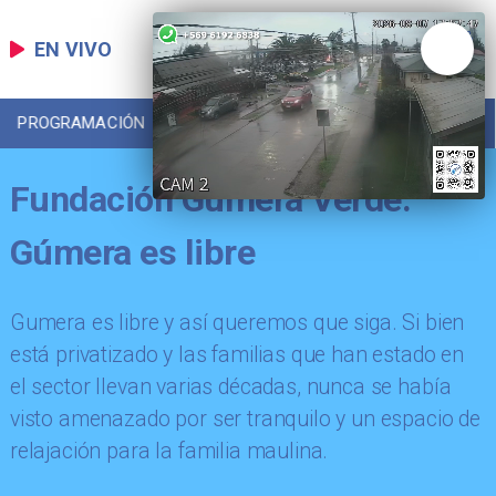
EN VIVO
PROGRAMACIÓN
LOCAL
DEPORTES
Fundación Gúmera Verde:
Gúmera es libre
Gumera es libre y así queremos que siga. Si bien
está privatizado y las familias que han estado en
el sector llevan varias décadas, nunca se había
visto amenazado por ser tranquilo y un espacio de
relajación para la familia maulina.