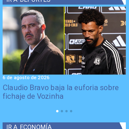
6 de agosto de 2026
5
Claudio Bravo baja la euforia sobre
fichaje de Vozinha
IR A
ECONOMÍA