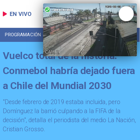
EN VIVO
PROGRAMACIÓN
LOCAL
DEPORTES
Vuelco total de la historia:
Conmebol habría dejado fuera
a Chile del Mundial 2030
"Desde febrero de 2019 estaba incluida, pero
Domínguez la barrió culpando a la FIFA de la
decisión", detalla el periodista del medio La Nación,
Cristian Grosso.