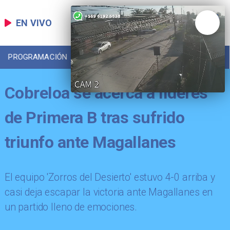
EN VIVO
PROGRAMACIÓN
LOCAL
DEPORTES
Cobreloa se acerca a líderes
de Primera B tras sufrido
triunfo ante Magallanes
El equipo 'Zorros del Desierto' estuvo 4-0 arriba y
casi deja escapar la victoria ante Magallanes en
un partido lleno de emociones.