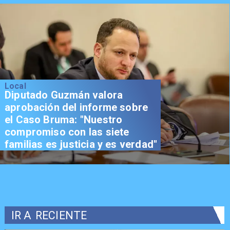
Local
Diputado Guzmán valora
aprobación del informe sobre
el Caso Bruma: "Nuestro
compromiso con las siete
familias es justicia y es verdad"
IR A
RECIENTE