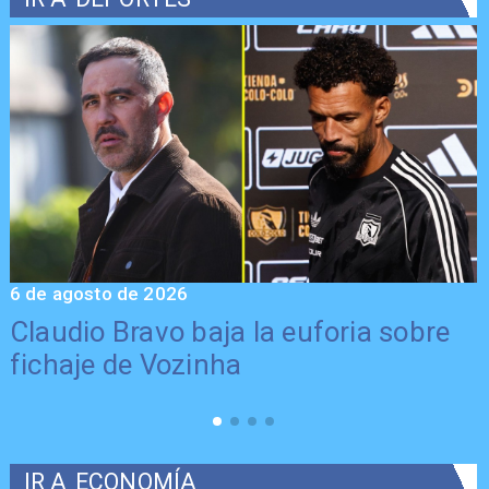
6 de agosto de 2026
5
Claudio Bravo baja la euforia sobre
fichaje de Vozinha
IR A
ECONOMÍA