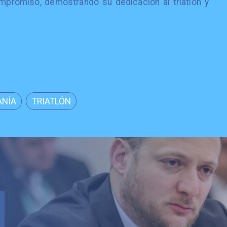
mpromiso, demostrando su dedicación al triatlón y
ANÍA
TRIATLÓN