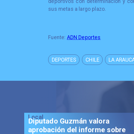
deportivos con determinación y co
sus metas a largo plazo.
Fuente:
ADN Deportes
DEPORTES
CHILE
LA ARAUC
Local
Diputado Guzmán valora
aprobación del informe sobre