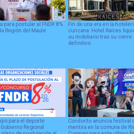
ía para postular al FNDR 8%
Fin de una era en la hoteler
la Región del Maule
curicana: Hotel Raíces liqu
su mobiliario tras su cierre
definitivo
po para el deporte
Condorito anuncia festival 
 Gobierno Regional
mentira en la comuna de Rio
 plazo de postulación al
Cumpeo para este ultimo fi