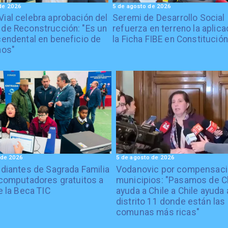
de 2026
5 de agosto de 2026
Vial celebra aprobación del
Seremi de Desarrollo Social
 de Reconstrucción: "Es un
refuerza en terreno la aplica
cendental en beneficio de
la Ficha FIBE en Constitución
nos"
 de 2026
5 de agosto de 2026
diantes de Sagrada Familia
Vodanovic por compensaci
computadores gratuitos a
municipios: "Pasamos de C
e la Beca TIC
ayuda a Chile a Chile ayuda 
distrito 11 donde están las
comunas más ricas"