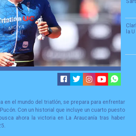
Sar
Cla
la U
 en el mundo del triatlón, se prepara para enfrentar
Pucón. Con un historial que incluye un cuarto puesto
usca ahora la victoria en La Araucanía tras haber
25.