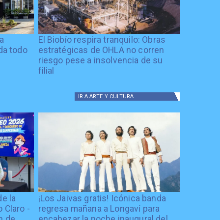
ía
El Biobío respira tranquilo: Obras
ida todo
estratégicas de OHLA no corren
riesgo pese a insolvencia de su
filial
IR A
ARTE Y CULTURA
de la
¡Los Jaivas gratis! Icónica banda
 Claro -
regresa mañana a Longaví para
n de
encabezar la noche inaugural del