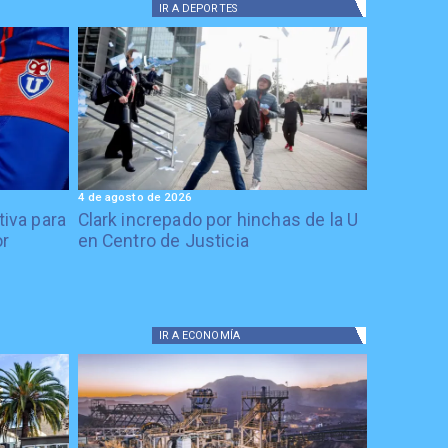
IR A
DEPORTES
4 de agosto de 2026
tiva para
Clark increpado por hinchas de la U
or
en Centro de Justicia
IR A
ECONOMÍA