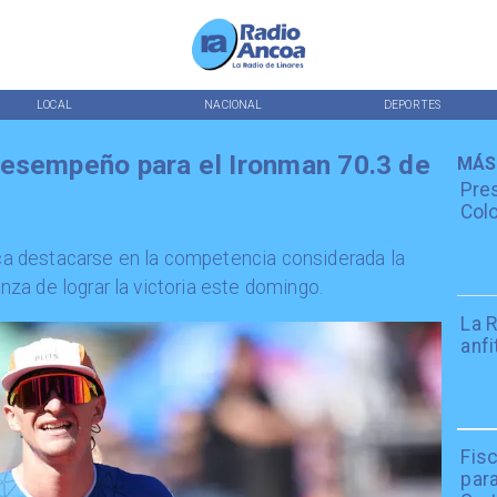
LOCAL
NACIONAL
DEPORTES
desempeño para el Ironman 70.3 de
MÁS
Pres
Colo
usca destacarse en la competencia considerada la
a de lograr la victoria este domingo.
La R
anfi
Fisc
par