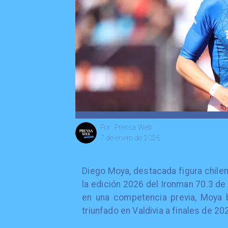
Prensa Web
Por
7 de enero de 2026
Diego Moya, destacada figura chilena
la edición 2026 del Ironman 70.3 de 
en una competencia previa, Moya b
triunfado en Valdivia a finales de 20