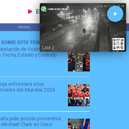
EN VIVO
POLICIAL
TENDENCIAS
 SOBRE ESTE TEMA
entación de Vozinha en Colo
: Fecha, Estadio y Contrato
oja enfrentará a los
triones del Mundial 2026
alía pide prisión preventiva
a Michael Clark en Caso