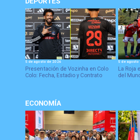
DEPORTES
5 de agosto de 2026
5 de agosto
Presentación de Vozinha en Colo
La Roja 
Colo: Fecha, Estadio y Contrato
del Mund
ECONOMÍA