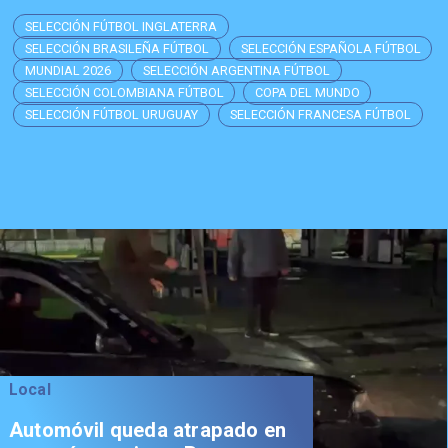
SELECCIÓN FÚTBOL INGLATERRA
SELECCIÓN BRASILEÑA FÚTBOL
SELECCIÓN ESPAÑOLA FÚTBOL
MUNDIAL 2026
SELECCIÓN ARGENTINA FÚTBOL
SELECCIÓN COLOMBIANA FÚTBOL
COPA DEL MUNDO
SELECCIÓN FÚTBOL URUGUAY
SELECCIÓN FRANCESA FÚTBOL
Local
Automóvil queda atrapado en