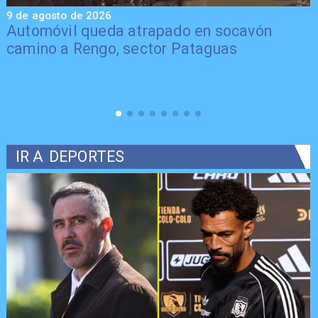
9 de agosto de 2026
9
Automóvil queda atrapado en socavón
camino a Rengo, sector Pataguas
IR A
DEPORTES