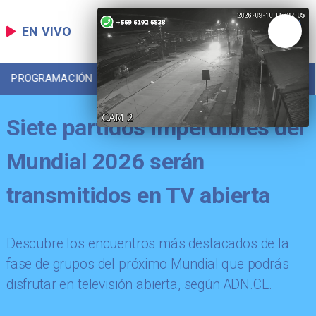
EN VIVO
PROGRAMACIÓN
LOCAL
DEPORTES
Siete partidos imperdibles del
Mundial 2026 serán
transmitidos en TV abierta
Descubre los encuentros más destacados de la
fase de grupos del próximo Mundial que podrás
disfrutar en televisión abierta, según ADN.CL.