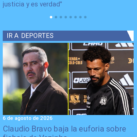
justicia y es verdad"
IR A
DEPORTES
6 de agosto de 2026
5
Claudio Bravo baja la euforia sobre