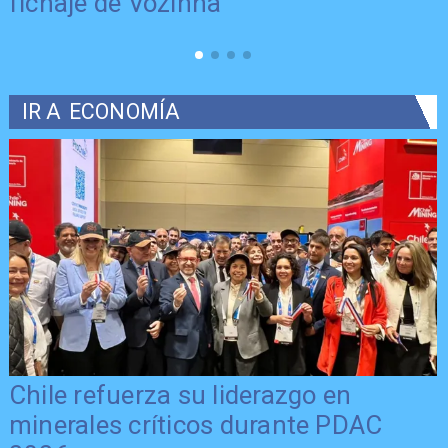
fichaje de Vozinha
IR A
ECONOMÍA
Chile refuerza su liderazgo en
minerales críticos durante PDAC