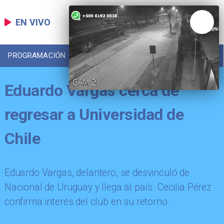
EN VIVO
PROGRAMACIÓN
LOCAL
DEPORTES
Eduardo Vargas cerca de
regresar a Universidad de
Chile
Eduardo Vargas, delantero, se desvinculó de
Nacional de Uruguay y llega al país. Cecilia Pérez
confirma interés del club en su retorno.