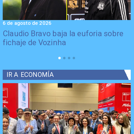
6 de agosto de 2026
5
Claudio Bravo baja la euforia sobre
fichaje de Vozinha
IR A
ECONOMÍA