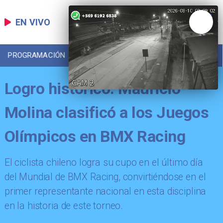
EN VIVO
PROGRAMACIÓN
LOCAL
DEPORTES
Logro histórico: Mauricio
Molina clasificó a los Juegos
Olímpicos en BMX Racing
​El ciclista chileno logra su cupo en el último día
del Mundial de BMX Racing, convirtiéndose en el
primer representante nacional en esta disciplina
en la historia de este torneo.