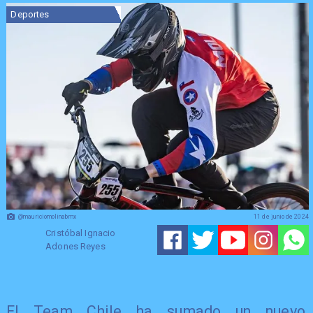
Deportes
@mauriciomolinabmx
11 de junio de 2024
Cristóbal Ignacio
Adones Reyes
El Team Chile ha sumado un nuevo