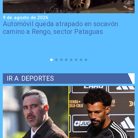
9 de agosto de 2026
9
Automóvil queda atrapado en socavón
camino a Rengo, sector Pataguas
IR A
DEPORTES