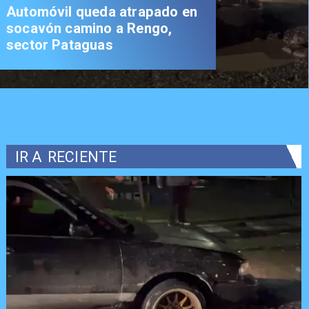
Automóvil queda atrapado en
socavón camino a Rengo,
sector Pataguas
IR A
RECIENTE