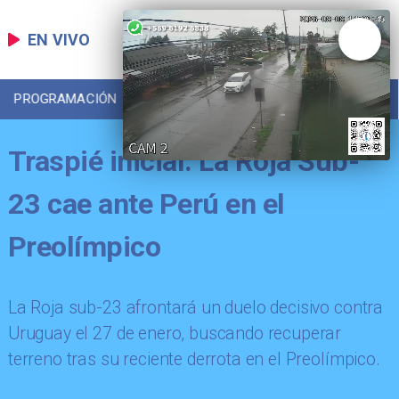
EN VIVO
PROGRAMACIÓN
LOCAL
DEPORTES
Traspié inicial: La Roja Sub-
23 cae ante Perú en el
Preolímpico
La Roja sub-23 afrontará un duelo decisivo contra
Uruguay el 27 de enero, buscando recuperar
terreno tras su reciente derrota en el Preolímpico.