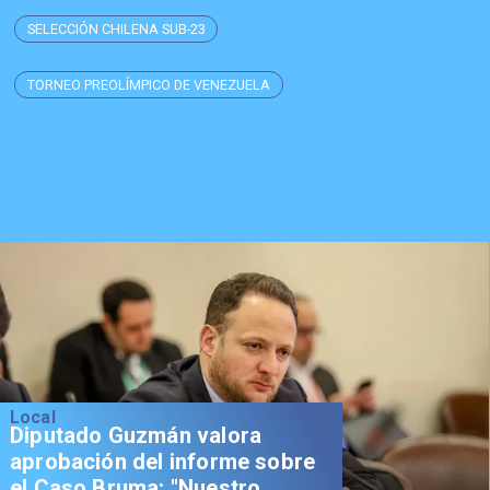
SELECCIÓN CHILENA SUB-23
TORNEO PREOLÍMPICO DE VENEZUELA
Local
Diputado Guzmán valora
aprobación del informe sobre
el Caso Bruma: "Nuestro