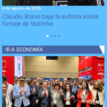
6 de agosto de 2026
5
Claudio Bravo baja la euforia sobre
fichaje de Vozinha
IR A
ECONOMÍA