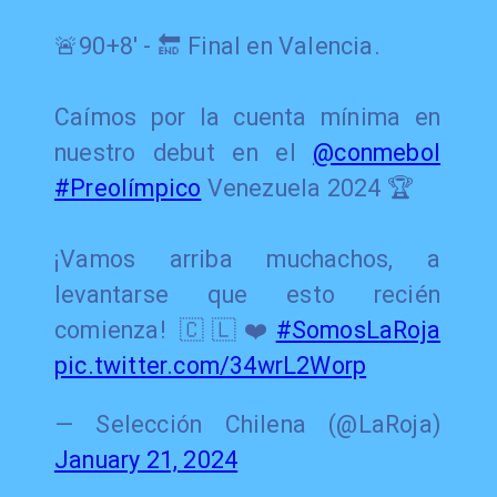
🚨90+8' - 🔚 Final en Valencia.
Caímos por la cuenta mínima en
nuestro debut en el
@conmebol
#Preolímpico
Venezuela 2024 🏆
¡Vamos arriba muchachos, a
levantarse que esto recién
comienza! 🇨🇱❤️
#SomosLaRoja
pic.twitter.com/34wrL2Worp
— Selección Chilena (@LaRoja)
January 21, 2024