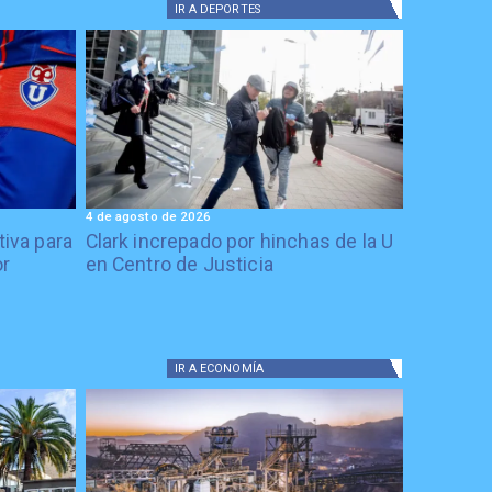
IR A
DEPORTES
4 de agosto de 2026
tiva para
Clark increpado por hinchas de la U
or
en Centro de Justicia
IR A
ECONOMÍA