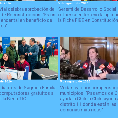
de 2026
5 de agosto de 2026
Vial celebra aprobación del
Seremi de Desarrollo Social
 de Reconstrucción: "Es un
refuerza en terreno la aplica
cendental en beneficio de
la Ficha FIBE en Constitución
nos"
 de 2026
5 de agosto de 2026
diantes de Sagrada Familia
Vodanovic por compensaci
computadores gratuitos a
municipios: "Pasamos de C
e la Beca TIC
ayuda a Chile a Chile ayuda 
distrito 11 donde están las
comunas más ricas"