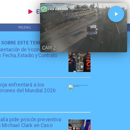
EN VIVO
POLICIAL
TENDENCIAS
 SOBRE ESTE TEMA
entación de Vozinha en Colo
: Fecha, Estadio y Contrato
oja enfrentará a los
triones del Mundial 2026
alía pide prisión preventiva
a Michael Clark en Caso