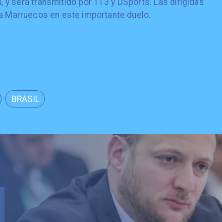
s
, y será transmitido por T13 y DSports. Las dirigidas
 a Marruecos en este importante duelo.
BRASIL