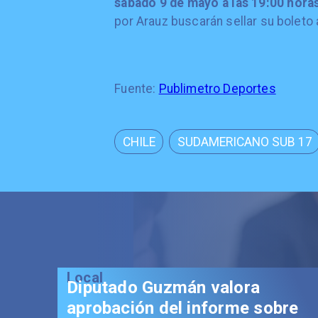
sábado 9 de mayo a las 19:00 hora
por Arauz buscarán sellar su boleto
Fuente:
Publimetro Deportes
CHILE
SUDAMERICANO SUB 17
Local
Diputado Guzmán valora
aprobación del informe sobre