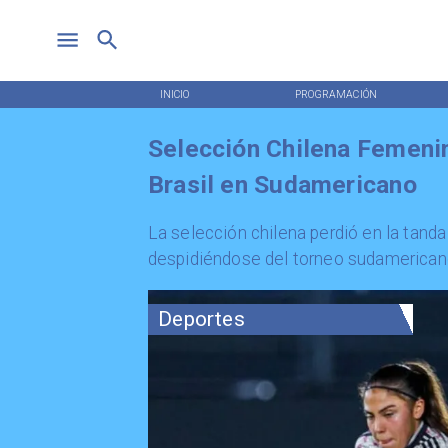
INICIO
PROGRAMACIÓN
Selección Chilena Femeni
Brasil en Sudamericano
La selección chilena perdió en la tanda
despidiéndose del torneo sudamerican
Deportes