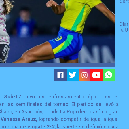
Sar
Cla
la U
a Sub-17
tuvo un enfrentamiento épico en el
en las semifinales del torneo. El partido se llevó a
Chaco, en Asunción, donde La Roja demostró un gran
e
Vanessa Arauz
, logrando competir de igual a igual
 emocionante
empate 2-2
, la suerte se definió en una