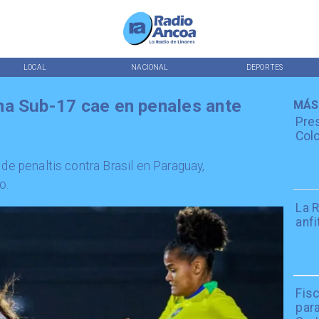
LOCAL
NACIONAL
DEPORTES
na Sub-17 cae en penales ante
MÁS
Pres
Colo
 de penaltis contra Brasil en Paraguay,
o.
La R
anfi
Fisc
par