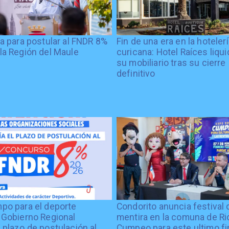
ía para postular al FNDR 8%
Fin de una era en la hoteler
la Región del Maule
curicana: Hotel Raíces liqu
su mobiliario tras su cierre
definitivo
po para el deporte
Condorito anuncia festival 
 Gobierno Regional
mentira en la comuna de Rio
 plazo de postulación al
Cumpeo para este ultimo fi