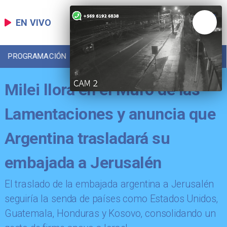
EN VIVO
PROGRAMACIÓN
LOCAL
DEPORTES
Milei llora en el Muro de las
Lamentaciones y anuncia que
Argentina trasladará su
embajada a Jerusalén
​​El traslado de la embajada argentina a Jerusalén
seguiría la senda de países como Estados Unidos,
Guatemala, Honduras y Kosovo, consolidando un