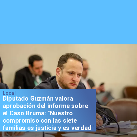
Local
Diputado Guzmán valora
aprobación del informe sobre
el Caso Bruma: "Nuestro
compromiso con las siete
familias es justicia y es verdad"