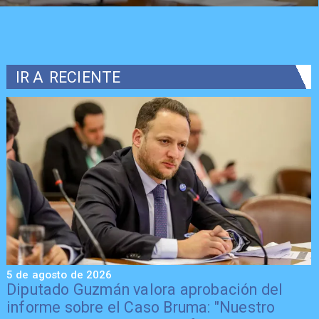
IR A
RECIENTE
5 de agosto de 2026
5
Diputado Guzmán valora aprobación del
informe sobre el Caso Bruma: "Nuestro