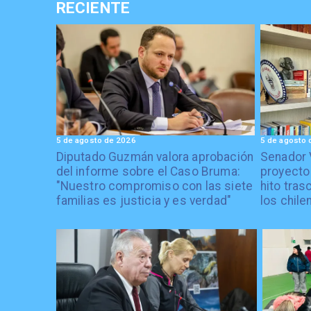
RECIENTE
5 de agosto de 2026
5 de agosto 
Diputado Guzmán valora aprobación
Senador 
del informe sobre el Caso Bruma:
proyecto
"Nuestro compromiso con las siete
hito tras
familias es justicia y es verdad"
los chile