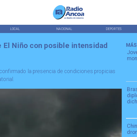
LOCAL
NACIONAL
DEPORTES
El Niño con posible intensidad
MÁS
Jov
mont
onfirmado la presencia de condiciones propicias
torial.
Bra
dip
dich
Chin
dro