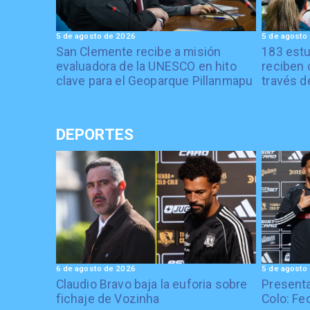
5 de agosto de 2026
5 de agosto
San Clemente recibe a misión
183 estu
evaluadora de la UNESCO en hito
reciben 
clave para el Geoparque Pillanmapu
través d
DEPORTES
6 de agosto de 2026
5 de agosto
Claudio Bravo baja la euforia sobre
Presenta
fichaje de Vozinha
Colo: Fe