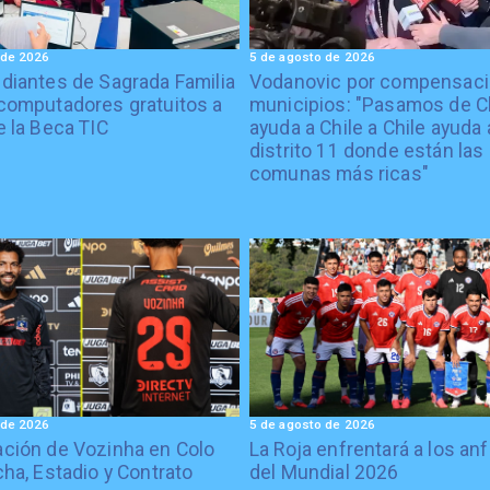
 de 2026
5 de agosto de 2026
diantes de Sagrada Familia
Vodanovic por compensaci
computadores gratuitos a
municipios: "Pasamos de C
e la Beca TIC
ayuda a Chile a Chile ayuda 
distrito 11 donde están las
comunas más ricas"
 de 2026
5 de agosto de 2026
ción de Vozinha en Colo
La Roja enfrentará a los anf
cha, Estadio y Contrato
del Mundial 2026