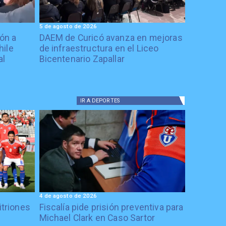
5 de agosto de 2026
ón a
DAEM de Curicó avanza en mejoras
hile
de infraestructura en el Liceo
al
Bicentenario Zapallar
IR A
DEPORTES
4 de agosto de 2026
itriones
Fiscalía pide prisión preventiva para
Michael Clark en Caso Sartor