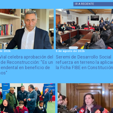
IR A
RECIENTE
de 2026
5 de agosto de 2026
Vial celebra aprobación del
Seremi de Desarrollo Social
 de Reconstrucción: "Es un
refuerza en terreno la aplica
cendental en beneficio de
la Ficha FIBE en Constitución
nos"