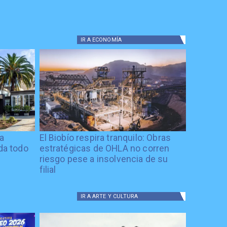
IR A
ECONOMÍA
ía
El Biobío respira tranquilo: Obras
ida todo
estratégicas de OHLA no corren
riesgo pese a insolvencia de su
filial
IR A
ARTE Y CULTURA