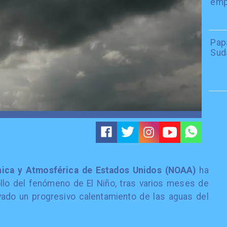
emp
Papa
Sud
nica y Atmosférica de Estados Unidos (NOAA)
ha
llo del fenómeno de El Niño, tras varios meses de
ado un progresivo calentamiento de las aguas del