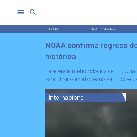
INICIO
PROGRAMACIÓN
NOAA confirma regreso de 
histórica
La agencia meteorológica de EEUU ha c
para El Niño en el océano Pacífico ecua
Internacional