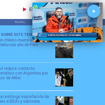
EN VIVO
POLICIAL
TENDENCIAS
 SOBRE ESTE TEMA
en chileno muere escalando
aña más alta de Perú
sil reduce contacto
lomático con Argentina por
os de Milei
a restringe exportación de
nes a EEUU y sanciona