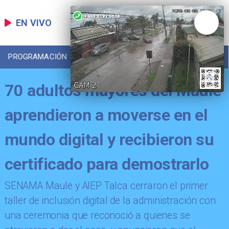
EN VIVO
PROGRAMACIÓN
LOCAL
DEPORTES
70 adultos mayores del Maule
aprendieron a moverse en el
mundo digital y recibieron su
certificado para demostrarlo
​SENAMA Maule y AIEP Talca cerraron el primer
taller de inclusión digital de la administración con
una ceremonia que reconoció a quienes se