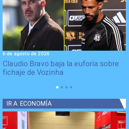
6 de agosto de 2026
5
Claudio Bravo baja la euforia sobre
fichaje de Vozinha
IR A
ECONOMÍA