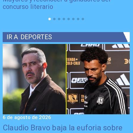
concurso literario
IR A
DEPORTES
6 de agosto de 2026
5
Claudio Bravo baja la euforia sobre