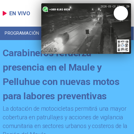
EN VIVO
PROGRAMACIÓN
LOCAL
DEPORTES
Carabineros refuerza
presencia en el Maule y
Pelluhue con nuevas motos
para labores preventivas
​La dotación de motocicletas permitirá una mayor
cobertura en patrullajes y acciones de vigilancia
comunitaria en sectores urbanos y costeros de la