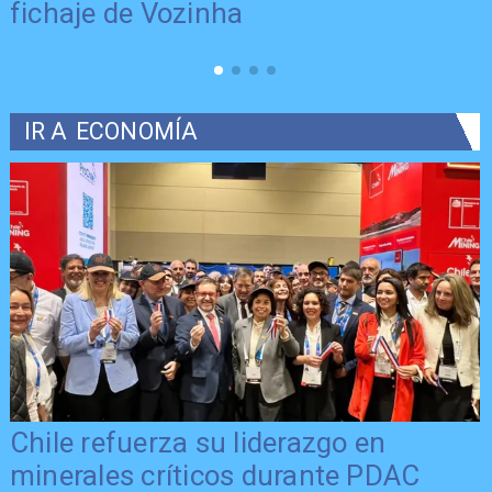
fichaje de Vozinha
IR A
ECONOMÍA
Chile refuerza su liderazgo en
minerales críticos durante PDAC