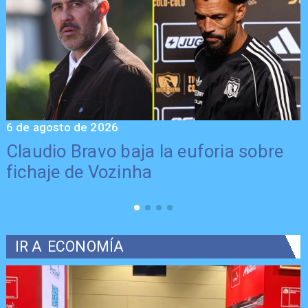
6 de agosto de 2026
5
Claudio Bravo baja la euforia sobre
fichaje de Vozinha
IR A
ECONOMÍA