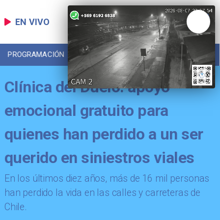
EN VIVO
PROGRAMACIÓN
LOCAL
DEPORTES
Clínica del Duelo: apoyo
emocional gratuito para
quienes han perdido a un ser
querido en siniestros viales
​En los últimos diez años, más de 16 mil personas
han perdido la vida en las calles y carreteras de
Chile.