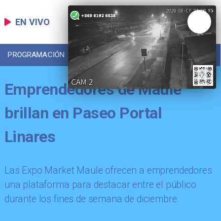
EN VIVO
PROGRAMACIÓN
LOCAL
DEPORTES
Emprendedores de Maule
brillan en Paseo Portal
Linares
Las Expo Market Maule ofrecen a emprendedores
una plataforma para destacar entre el público
durante los fines de semana de diciembre.