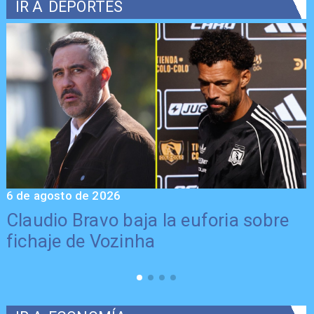
IR A
DEPORTES
6 de agosto de 2026
5
Claudio Bravo baja la euforia sobre
fichaje de Vozinha