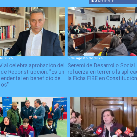
IR A
RECIENTE
de 2026
5 de agosto de 2026
Vial celebra aprobación del
Seremi de Desarrollo Social
 de Reconstrucción: "Es un
refuerza en terreno la aplica
cendental en beneficio de
la Ficha FIBE en Constitución
nos"