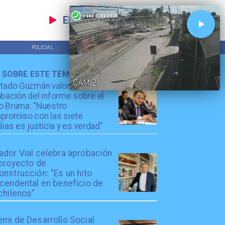
EN VIVO
POLICIAL
TENDENCIAS
 SOBRE ESTE TEMA
utado Guzmán valora
bación del informe sobre el
o Bruma: "Nuestro
promiso con las siete
lias es justicia y es verdad"
ador Vial celebra aprobación
 proyecto de
nstrucción: "Es un hito
scendental en beneficio de
chilenos"
emi de Desarrollo Social