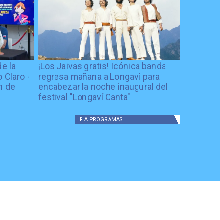
de la
¡Los Jaivas gratis! Icónica banda
 Claro -
regresa mañana a Longaví para
n de
encabezar la noche inaugural del
festival "Longaví Canta"
IR A
PROGRAMAS