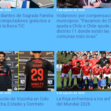
 de 2026
5 de agosto de 2026
diantes de Sagrada Familia
Vodanovic por compensaci
computadores gratuitos a
municipios: "Pasamos de C
e la Beca TIC
ayuda a Chile a Chile ayuda 
distrito 11 donde están las
comunas más ricas"
 de 2026
5 de agosto de 2026
ción de Vozinha en Colo
La Roja enfrentará a los anf
cha, Estadio y Contrato
del Mundial 2026