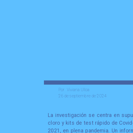
Viviana Ulloa
Por
26 de septiembre de 2024
La investigación se centra en sup
cloro y kits de test rápido de Covi
2021, en plena pandemia. Un inform