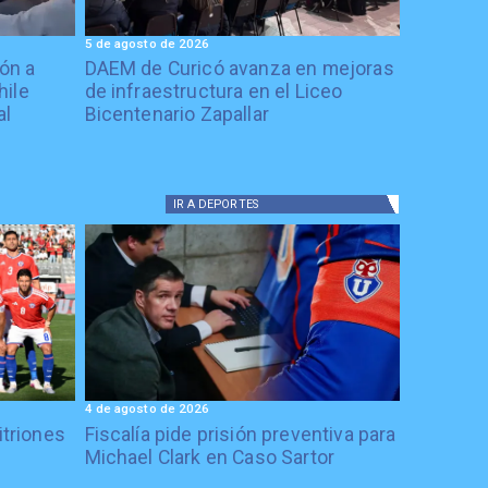
5 de agosto de 2026
ón a
DAEM de Curicó avanza en mejoras
hile
de infraestructura en el Liceo
al
Bicentenario Zapallar
IR A
DEPORTES
4 de agosto de 2026
itriones
Fiscalía pide prisión preventiva para
Michael Clark en Caso Sartor