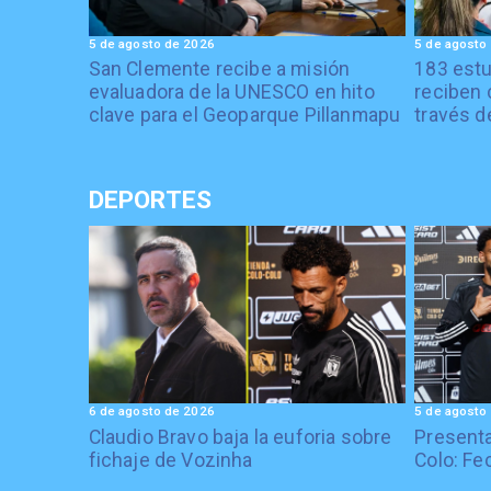
5 de agosto de 2026
5 de agosto
San Clemente recibe a misión
183 estu
evaluadora de la UNESCO en hito
reciben 
clave para el Geoparque Pillanmapu
través d
DEPORTES
6 de agosto de 2026
5 de agosto
Claudio Bravo baja la euforia sobre
Presenta
fichaje de Vozinha
Colo: Fe