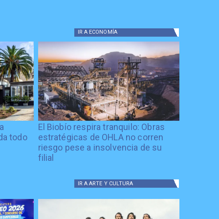
IR A
ECONOMÍA
ía
El Biobío respira tranquilo: Obras
ida todo
estratégicas de OHLA no corren
riesgo pese a insolvencia de su
filial
IR A
ARTE Y CULTURA