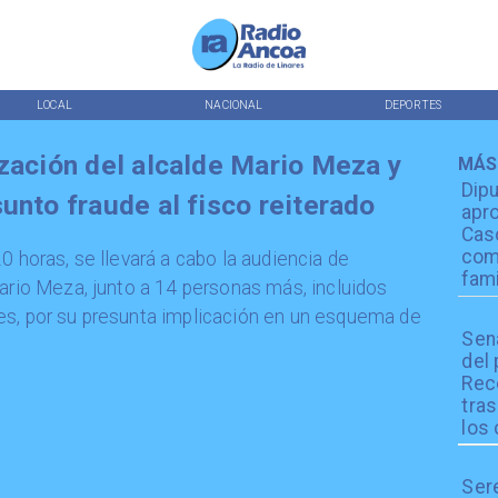
LOCAL
NACIONAL
DEPORTES
ización del alcalde Mario Meza y
MÁS
Dip
unto fraude al fisco reiterado
apro
Cas
com
0 horas, se llevará a cabo la audiencia de
fami
Mario Meza, junto a 14 personas más, incluidos
es, por su presunta implicación en un esquema de
Sen
del
Reco
tra
los 
Ser