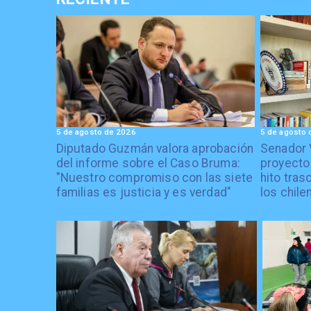
5 de agosto de 2026
5 de agosto 
Diputado Guzmán valora aprobación
Senador 
del informe sobre el Caso Bruma:
proyecto
"Nuestro compromiso con las siete
hito tras
familias es justicia y es verdad"
los chile