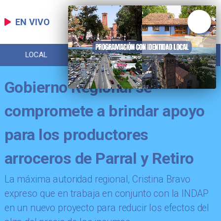
EN VIVO
LOCAL
DEPORTES
POLICIAL
Gobierno Regional se
compromete a brindar apoyo
para los productores
arroceros de Parral y Retiro
La máxima autoridad regional, Cristina Bravo
expreso que en trabaja en conjunto con la INDAP
en un nuevo proyecto para reducir los efectos del