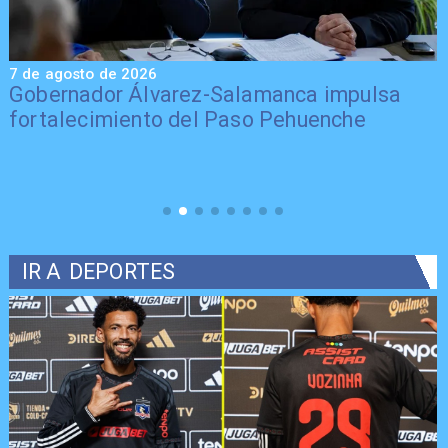
7 de agosto de 2026
7
Gobernador Álvarez-Salamanca impulsa
fortalecimiento del Paso Pehuenche
IR A
DEPORTES