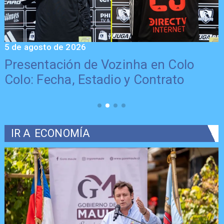
5 de agosto de 2026
5
Presentación de Vozinha en Colo
Colo: Fecha, Estadio y Contrato
IR A
ECONOMÍA