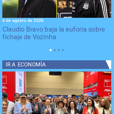
6 de agosto de 2026
5
Claudio Bravo baja la euforia sobre
fichaje de Vozinha
IR A
ECONOMÍA