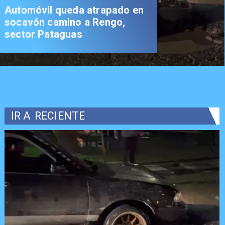
Automóvil queda atrapado en
socavón camino a Rengo,
sector Pataguas
IR A
RECIENTE