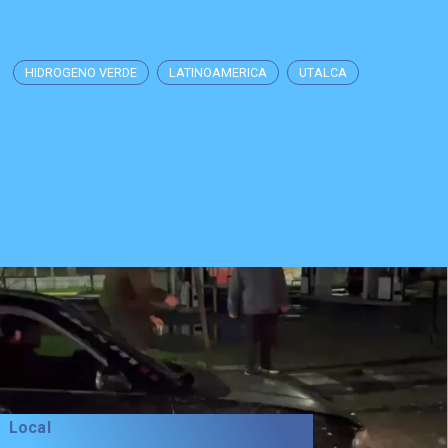
HIDROGENO VERDE
LATINOAMERICA
UTALCA
Local