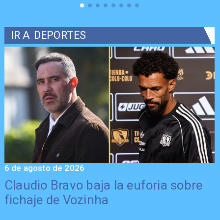
IR A
DEPORTES
6 de agosto de 2026
5
Claudio Bravo baja la euforia sobre
fichaje de Vozinha