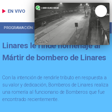
EN VIVO
PROGRAMACIÓN
LOCAL
DEPORTES
Linares le rinde homenaje al
Mártir de bombero de Linares
Con la intención de rendirle tributo en respuesta a
su valor y dedicación, Bomberos de Linares realiza
una romería al funcionario de Bomberos que fue
encontrado recientemente.