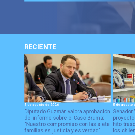
RECIENTE
5 de agosto de 2026
5 de agosto 
Diputado Guzmán valora aprobación
Senador 
del informe sobre el Caso Bruma:
proyecto
"Nuestro compromiso con las siete
hito tras
familias es justicia y es verdad"
los chile