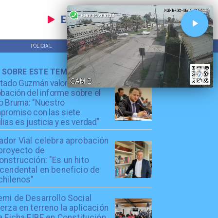
EN VIVO
POLICIAL
TENDENCIAS
 SOBRE ESTE TEMA
utado Guzmán valora
bación del informe sobre el
o Bruma: "Nuestro
promiso con las siete
lias es justicia y es verdad"
ador Vial celebra aprobación
 proyecto de
nstrucción: "Es un hito
scendental en beneficio de
chilenos"
emi de Desarrollo Social
erza en terreno la aplicación
a Ficha FIBE en Constitución