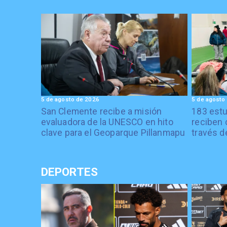
5 de agosto de 2026
5 de agosto
San Clemente recibe a misión
183 estu
evaluadora de la UNESCO en hito
reciben 
clave para el Geoparque Pillanmapu
través d
DEPORTES