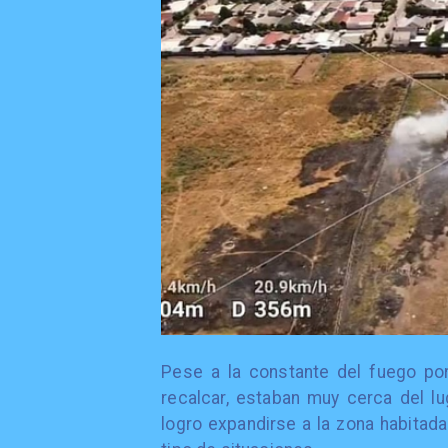
Pese a la constante del fuego por
recalcar, estaban muy cerca del lu
logro expandirse a la zona habitada