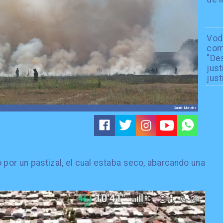
Vod
com
"De
just
just
Gabriel Morales
 por un pastizal, el cual estaba seco, abarcando una