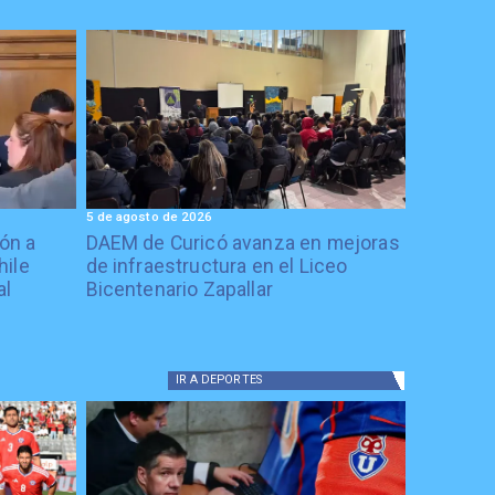
5 de agosto de 2026
ón a
DAEM de Curicó avanza en mejoras
hile
de infraestructura en el Liceo
al
Bicentenario Zapallar
IR A
DEPORTES