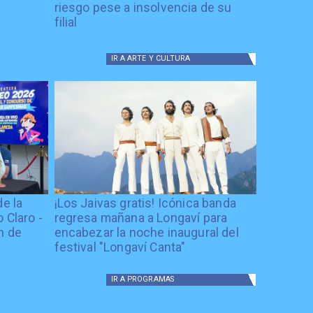
riesgo pese a insolvencia de su
filial
IR A
ARTE Y CULTURA
de la
¡Los Jaivas gratis! Icónica banda
 Claro -
regresa mañana a Longaví para
n de
encabezar la noche inaugural del
festival "Longaví Canta"
IR A
PROGRAMAS