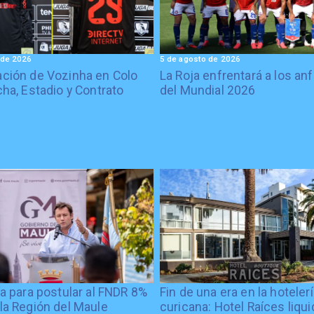
 de 2026
5 de agosto de 2026
ción de Vozinha en Colo
La Roja enfrentará a los anf
cha, Estadio y Contrato
del Mundial 2026
ía para postular al FNDR 8%
Fin de una era en la hoteler
la Región del Maule
curicana: Hotel Raíces liqu