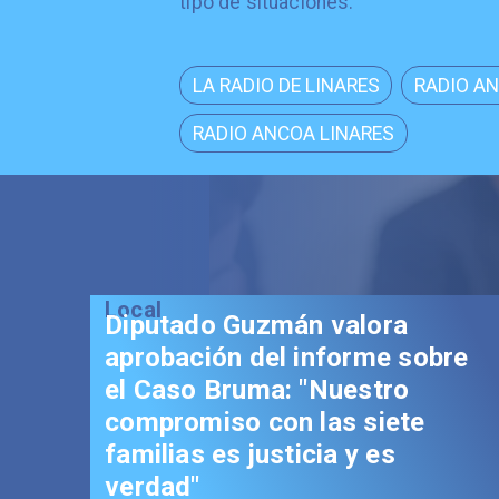
tipo de situaciones.
LA RADIO DE LINARES
RADIO A
RADIO ANCOA LINARES
valora
forme sobre
uestro
as siete
a y es