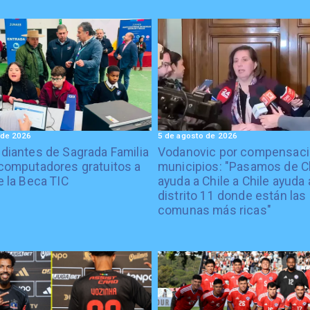
 de 2026
5 de agosto de 2026
diantes de Sagrada Familia
Vodanovic por compensaci
computadores gratuitos a
municipios: "Pasamos de C
e la Beca TIC
ayuda a Chile a Chile ayuda 
distrito 11 donde están las
comunas más ricas"