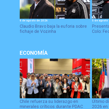
6 de agosto de 2026
5 de agosto
Claudio Bravo baja la euforia sobre
Presenta
fichaje de Vozinha
Colo: Fe
ECONOMÍA
Chile refuerza su liderazgo en
Último d
minerales críticos durante PDAC
2026 en 