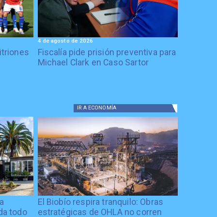
4 de agosto de 2026
itriones
Fiscalía pide prisión preventiva para
Michael Clark en Caso Sartor
IR A
ECONOMÍA
ía
El Biobío respira tranquilo: Obras
ida todo
estratégicas de OHLA no corren