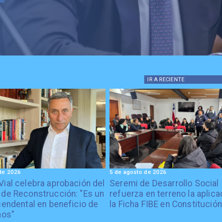
IR A
RECIENTE
de 2026
5 de agosto de 2026
Vial celebra aprobación del
Seremi de Desarrollo Social
 de Reconstrucción: "Es un
refuerza en terreno la aplica
cendental en beneficio de
la Ficha FIBE en Constitución
nos"