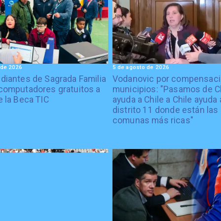
 de 2026
5 de agosto de 2026
diantes de Sagrada Familia
Vodanovic por compensaci
computadores gratuitos a
municipios: "Pasamos de C
e la Beca TIC
ayuda a Chile a Chile ayuda 
distrito 11 donde están las
comunas más ricas"