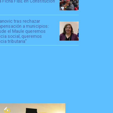
a Ficha FIBE en Constitución
anovic tras rechazar
pensación a municipios:
sde el Maule queremos
icia social, queremos
icia tributaria"