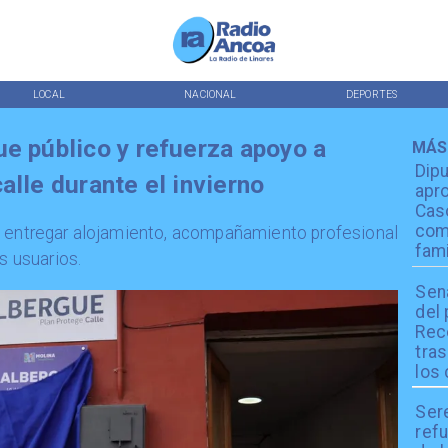
LOCAL
NACIONAL
DEPORTES
ue público y refuerza apoyo a
MÁS
Dip
alle durante el invierno
apro
Cas
com
ca entregar alojamiento, acompañamiento profesional
fami
s usuarios.
Sen
del
Reco
tra
los 
Ser
refu