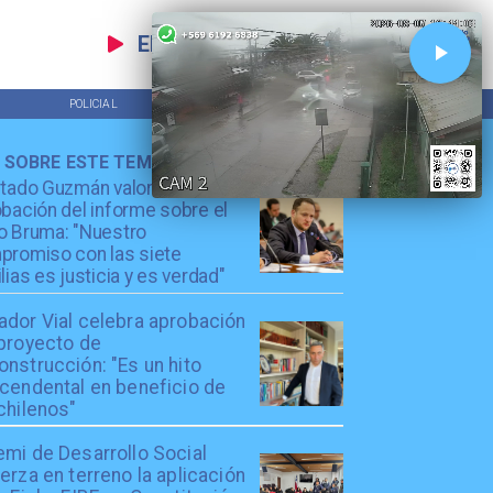
EN VIVO
POLICIAL
TENDENCIAS
 SOBRE ESTE TEMA
utado Guzmán valora
bación del informe sobre el
o Bruma: "Nuestro
promiso con las siete
lias es justicia y es verdad"
ador Vial celebra aprobación
 proyecto de
nstrucción: "Es un hito
scendental en beneficio de
chilenos"
emi de Desarrollo Social
erza en terreno la aplicación