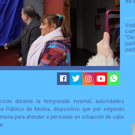
de l
Vod
com
"De
just
just
cción durante la temporada invernal, autoridades
ue Público de Molina, dispositivo que por segundo
omuna para atender a personas en situación de calle
r.