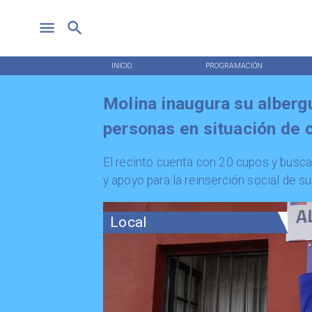
INICIO
PROGRAMACIÓN
Molina inaugura su alberg
personas en situación de c
​El recinto cuenta con 20 cupos y bus
y apoyo para la reinserción social de su
Local