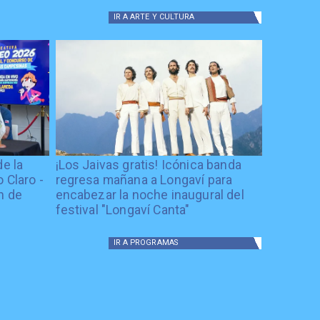
IR A
ARTE Y CULTURA
de la
¡Los Jaivas gratis! Icónica banda
 Claro -
regresa mañana a Longaví para
n de
encabezar la noche inaugural del
festival "Longaví Canta"
IR A
PROGRAMAS