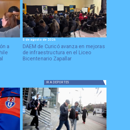
5 de agosto de 2026
ón a
DAEM de Curicó avanza en mejoras
hile
de infraestructura en el Liceo
al
Bicentenario Zapallar
IR A
DEPORTES