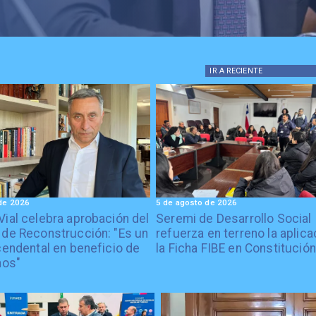
IR A
RECIENTE
de 2026
5 de agosto de 2026
Vial celebra aprobación del
Seremi de Desarrollo Social
 de Reconstrucción: "Es un
refuerza en terreno la aplica
cendental en beneficio de
la Ficha FIBE en Constitución
nos"