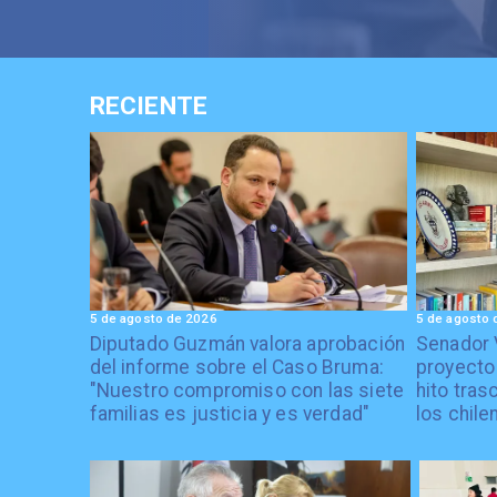
RECIENTE
5 de agosto de 2026
5 de agosto 
Diputado Guzmán valora aprobación
Senador 
del informe sobre el Caso Bruma:
proyecto
"Nuestro compromiso con las siete
hito tras
familias es justicia y es verdad"
los chile