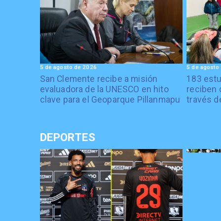
5 de agosto de 2026
5 de agosto
San Clemente recibe a misión
183 estu
evaluadora de la UNESCO en hito
reciben 
clave para el Geoparque Pillanmapu
través d
DEPORTES