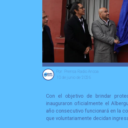
Prensa Radio Ancoa
Por
10 de junio de 2026
Con el objetivo de brindar prote
inauguraron oficialmente el Alberg
año consecutivo funcionará en la c
que voluntariamente decidan ingresa