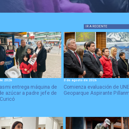
IR A
RECIENTE
de 2026
3 de agosto de 2026
asmi entrega máquina de
Comienza evaluación de UN
de azúcar a padre jefe de
Geoparque Aspirante Pillan
 Curicó