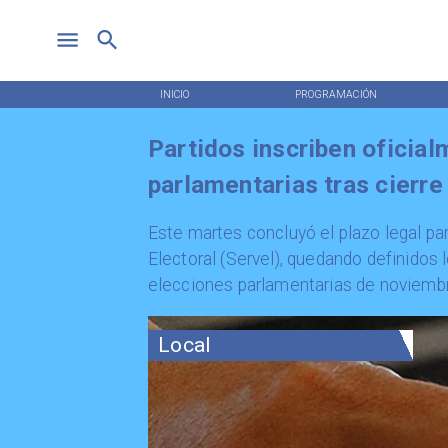
INICIO
PROGRAMACIÓN
Partidos inscriben oficia
parlamentarias tras cierre
​Este martes concluyó el plazo legal par
Electoral (Servel), quedando definidos
elecciones parlamentarias de noviembr
Local