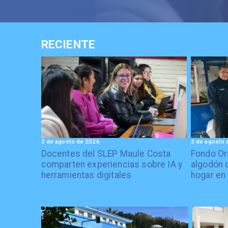
RECIENTE
3 de agosto de 2026
3 de agosto 
Docentes del SLEP Maule Costa
Fondo Or
comparten experiencias sobre IA y
algodón 
herramientas digitales
hogar en