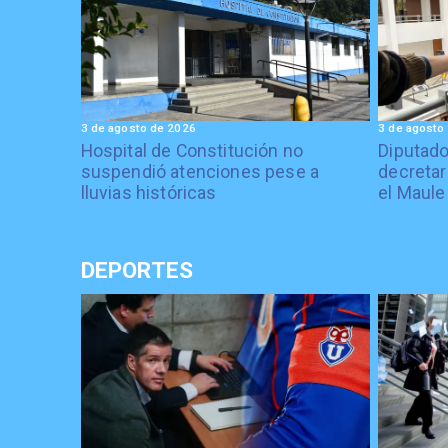
3 de agosto de 2026
3 de agosto
Hospital de Constitución no
Diputado
suspendió atenciones pese a
decretar
lluvias históricas
el Maule
DEPORTES