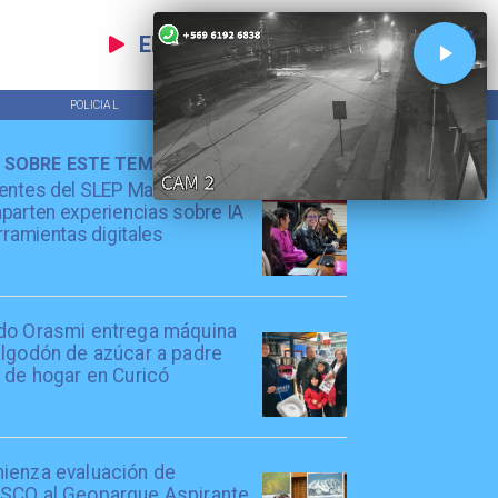
EN VIVO
POLICIAL
TENDENCIAS
 SOBRE ESTE TEMA
entes del SLEP Maule Costa
arten experiencias sobre IA
rramientas digitales
do Orasmi entrega máquina
algodón de azúcar a padre
 de hogar en Curicó
ienza evaluación de
SCO al Geoparque Aspirante