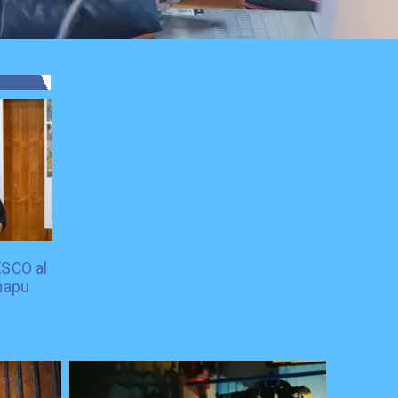
ESCO al
mapu