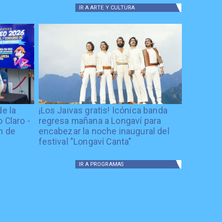
IR A
ARTE Y CULTURA
de la
¡Los Jaivas gratis! Icónica banda
 Claro -
regresa mañana a Longaví para
n de
encabezar la noche inaugural del
festival "Longaví Canta"
IR A
PROGRAMAS