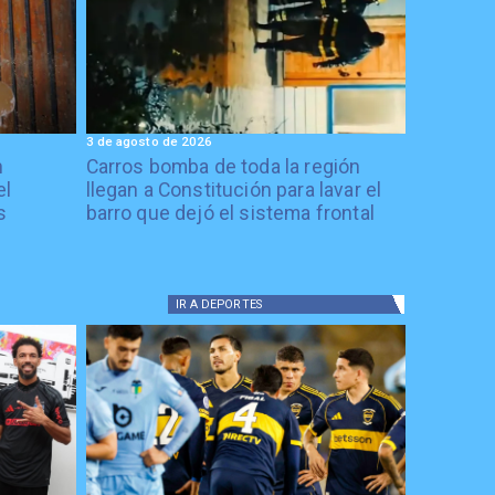
3 de agosto de 2026
n
Carros bomba de toda la región
el
llegan a Constitución para lavar el
s
barro que dejó el sistema frontal
IR A
DEPORTES