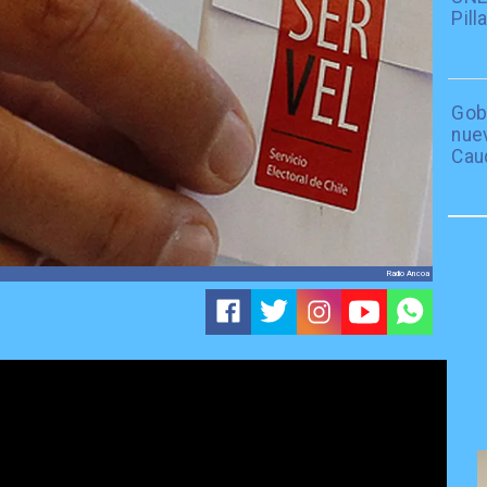
Pil
Gob
nue
Cau
Radio Ancoa