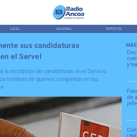
LOCAL
NACIONAL
DEPORTES
lmente sus candidaturas
MÁS
Doc
 en el Servel
comp
y he
a la inscripción de candidaturas en el Servicio
 los nombres de quienes competirán en las
e.
Fon
de 
jefe
Com
UNE