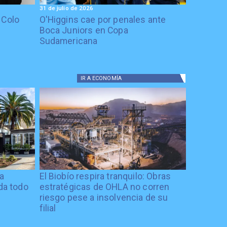
31 de julio de 2026
 Colo
O'Higgins cae por penales ante
Boca Juniors en Copa
Sudamericana
IR A
ECONOMÍA
ía
El Biobío respira tranquilo: Obras
ida todo
estratégicas de OHLA no corren
riesgo pese a insolvencia de su
filial