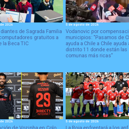
 de 2026
5 de agosto de 2026
diantes de Sagrada Familia
Vodanovic por compensaci
computadores gratuitos a
municipios: "Pasamos de C
e la Beca TIC
ayuda a Chile a Chile ayuda 
distrito 11 donde están las
comunas más ricas"
 de 2026
5 de agosto de 2026
ción de Vozinha en Colo
La Roja enfrentará a los anf