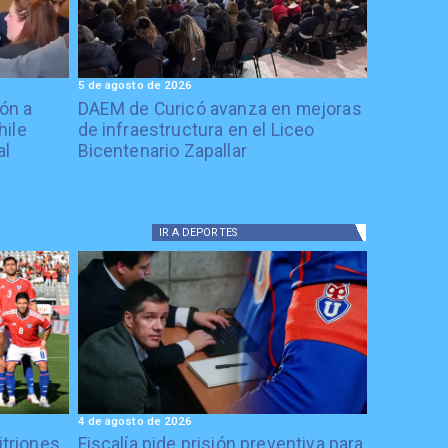
5 de agosto de 2026
ón a
DAEM de Curicó avanza en mejoras
hile
de infraestructura en el Liceo
al
Bicentenario Zapallar
IR A
DEPORTES
4 de agosto de 2026
itriones
Fiscalía pide prisión preventiva para