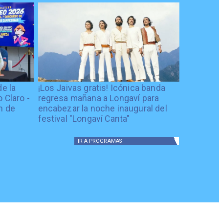
de la
¡Los Jaivas gratis! Icónica banda
 Claro -
regresa mañana a Longaví para
n de
encabezar la noche inaugural del
festival "Longaví Canta"
IR A
PROGRAMAS