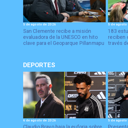
5 de agosto de 2026
5 de agosto
San Clemente recibe a misión
183 estu
evaluadora de la UNESCO en hito
reciben 
clave para el Geoparque Pillanmapu
través d
DEPORTES
6 de agosto de 2026
5 de agosto
Claudio Bravo baja la euforia sobre
Presenta