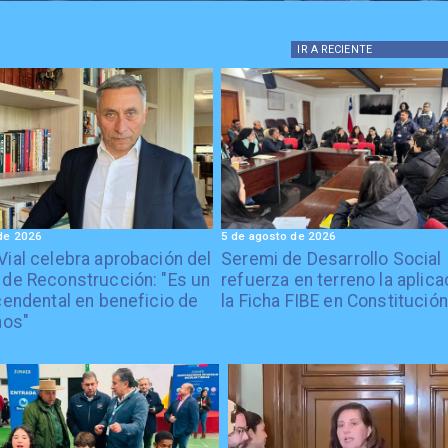
IR A
RECIENTE
de 2026
5 de agosto de 2026
Vial celebra aprobación del
Seremi de Desarrollo Social
 de Reconstrucción: "Es un
refuerza en terreno la aplica
cendental en beneficio de
la Ficha FIBE en Constitución
nos"