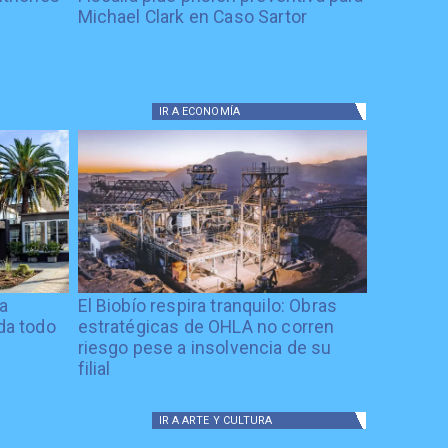
Michael Clark en Caso Sartor
IR A
ECONOMÍA
ía
El Biobío respira tranquilo: Obras
ida todo
estratégicas de OHLA no corren
riesgo pese a insolvencia de su
filial
IR A
ARTE Y CULTURA