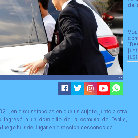
de l
Vod
com
"De
just
just
PDI
21, en circunstancias en que un sujeto, junto a otra
o ingresó a un domicilio de la comuna de Ovalle,
luego huir del lugar en dirección desconocida.