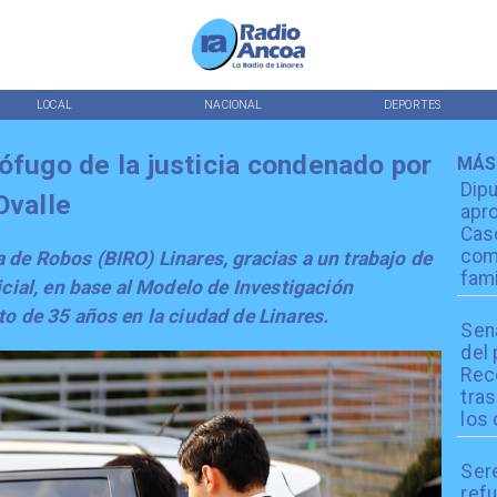
LOCAL
NACIONAL
DEPORTES
ófugo de la justicia condenado por
MÁS
Dip
Ovalle
apro
Cas
com
a de Robos (BIRO) Linares, gracias a un trabajo de
fami
licial, en base al Modelo de Investigación
to de 35 años en la ciudad de Linares.
Sen
del
Reco
tra
los 
Ser
refu