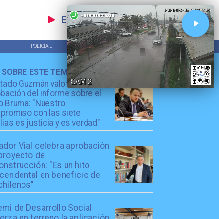
EN VIVO
POLICIAL
TENDENCIAS
 SOBRE ESTE TEMA
utado Guzmán valora
bación del informe sobre el
o Bruma: "Nuestro
promiso con las siete
lias es justicia y es verdad"
ador Vial celebra aprobación
 proyecto de
nstrucción: "Es un hito
scendental en beneficio de
chilenos"
emi de Desarrollo Social
erza en terreno la aplicación