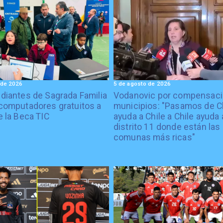
 de 2026
5 de agosto de 2026
diantes de Sagrada Familia
Vodanovic por compensaci
computadores gratuitos a
municipios: "Pasamos de C
e la Beca TIC
ayuda a Chile a Chile ayuda 
distrito 11 donde están las
comunas más ricas"