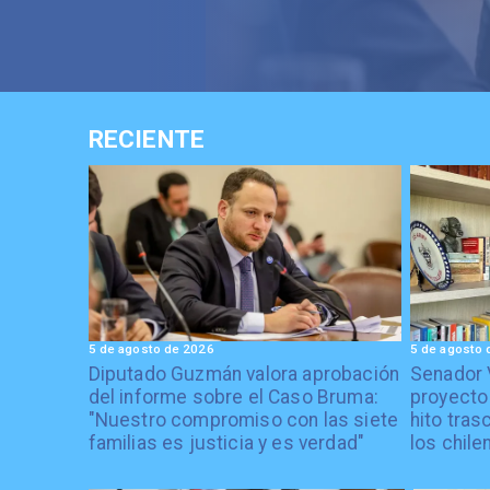
RECIENTE
5 de agosto de 2026
5 de agosto 
Diputado Guzmán valora aprobación
Senador 
del informe sobre el Caso Bruma:
proyecto
"Nuestro compromiso con las siete
hito tras
familias es justicia y es verdad"
los chile