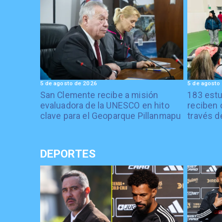
5 de agosto de 2026
5 de agosto
San Clemente recibe a misión
183 estu
evaluadora de la UNESCO en hito
reciben 
clave para el Geoparque Pillanmapu
través d
DEPORTES