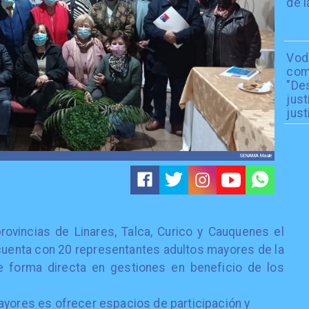
de l
Vod
com
"De
just
just
SENAMA Maule
rovincias de Linares, Talca, Curico y Cauquenes el
 cuenta con 20 representantes adultos mayores de la
e forma directa en gestiones en beneficio de los
ayores es ofrecer espacios de participación y