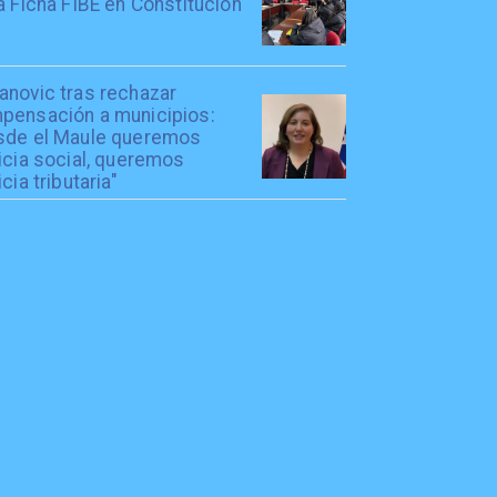
a Ficha FIBE en Constitución
anovic tras rechazar
pensación a municipios:
sde el Maule queremos
icia social, queremos
icia tributaria"