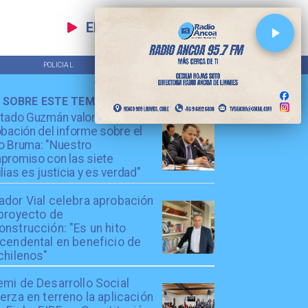
EN VIVO
POLICIAL
TENDENCIAS
 SOBRE ESTE TEMA
utado Guzmán valora
bación del informe sobre el
o Bruma: "Nuestro
promiso con las siete
lias es justicia y es verdad"
ador Vial celebra aprobación
 proyecto de
nstrucción: "Es un hito
scendental en beneficio de
chilenos"
emi de Desarrollo Social
erza en terreno la aplicación