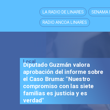
LA RADIO DE LINARES
SENAMA 
RADIO ANCOA LINARES
Local
Senador Vial celebra
aprobación del proyecto de
Reconstrucción: "Es un hito
trascendental en beneficio de
los chilenos"