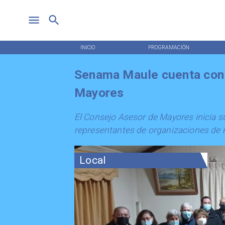
INICIO
PROGRAMACIÓN
Senama Maule cuenta con
Mayores
El Consejo Asesor de Mayores inicia s
representantes de organizaciones de m
Local