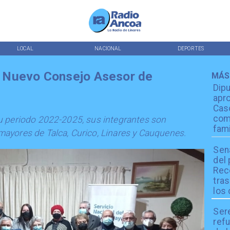
LOCAL
NACIONAL
DEPORTES
 Nuevo Consejo Asesor de
MÁS
Dip
apro
Cas
com
u periodo 2022-2025, sus integrantes son
fami
ayores de Talca, Curico, Linares y Cauquenes.
Sen
del
Reco
tra
los 
Ser
refu