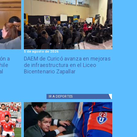
5 de agosto de 2026
ón a
DAEM de Curicó avanza en mejoras
hile
de infraestructura en el Liceo
al
Bicentenario Zapallar
IR A
DEPORTES