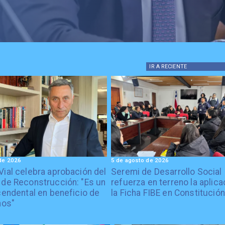
IR A
RECIENTE
de 2026
5 de agosto de 2026
Vial celebra aprobación del
Seremi de Desarrollo Social
 de Reconstrucción: "Es un
refuerza en terreno la aplica
cendental en beneficio de
la Ficha FIBE en Constitución
nos"