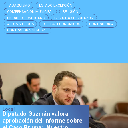
TABAQUISMO
ESTADO EXCEPCIÓN
COMPENSACIÓN MUNICIPAL
RELIGIÓN
CIUDAD DEL VATICANO
ESCUCHA SU CORAZÓN
ALTOS SUELDOS
DELITOS ECONÓMICOS
CONTRALORIA
CONTRALORA GENERAL
Local
Diputado Guzmán valora
aprobación del informe sobre
el Caso Bruma: "Nuestro