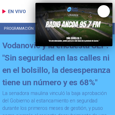
EN VIVO
PROGRAMACIÓN
LOCAL
DEPORTES
Vodanovic y la encuesta CEP:
"Sin seguridad en las calles ni
en el bolsillo, la desesperanza
tiene un número y es 68%"
​La senadora maulina vinculó la baja aprobación
del Gobierno al estancamiento en seguridad
durante los primeros meses de gestión, y puso