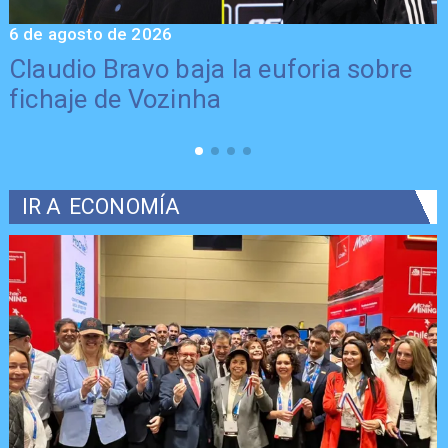
6 de agosto de 2026
5
Claudio Bravo baja la euforia sobre
fichaje de Vozinha
IR A
ECONOMÍA