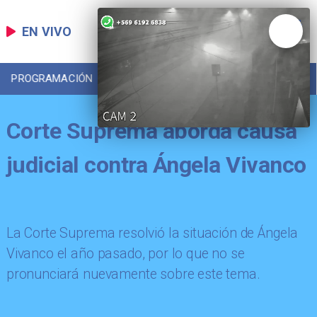
EN VIVO
PROGRAMACIÓN
LOCAL
DEPORTES
Corte Suprema aborda causa
judicial contra Ángela Vivanco
La Corte Suprema resolvió la situación de Ángela
Vivanco el año pasado, por lo que no se
pronunciará nuevamente sobre este tema.