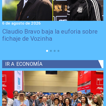
6 de agosto de 2026
5
Claudio Bravo baja la euforia sobre
fichaje de Vozinha
IR A
ECONOMÍA