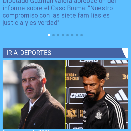
Diputado Guzmán valora aprobación del
informe sobre el Caso Bruma: "Nuestro
compromiso con las siete familias es
justicia y es verdad"
IR A
DEPORTES