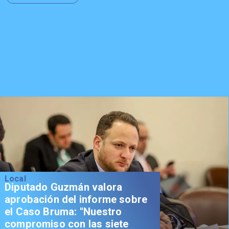
Local
Diputado Guzmán valora
aprobación del informe sobre
el Caso Bruma: "Nuestro
compromiso con las siete