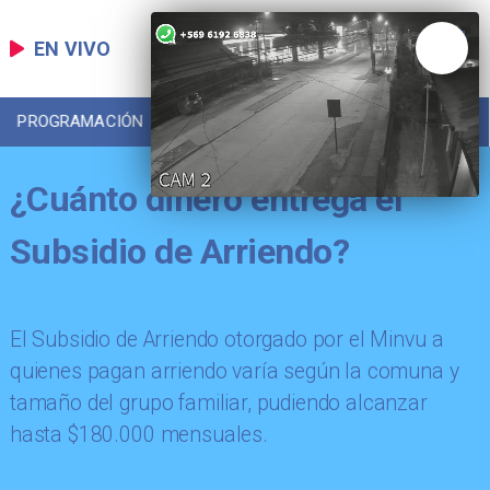
EN VIVO
PROGRAMACIÓN
LOCAL
DEPORTES
¿Cuánto dinero entrega el
Subsidio de Arriendo?
El Subsidio de Arriendo otorgado por el Minvu a
quienes pagan arriendo varía según la comuna y
tamaño del grupo familiar, pudiendo alcanzar
hasta $180.000 mensuales.