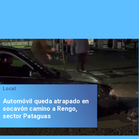
Local
Automóvil queda atrapado en
socavón camino a Rengo,
sector Pataguas