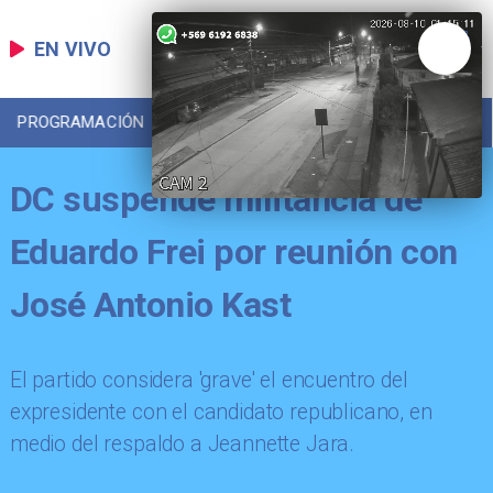
EN VIVO
PROGRAMACIÓN
LOCAL
DEPORTES
DC suspende militancia de
Eduardo Frei por reunión con
José Antonio Kast
El partido considera 'grave' el encuentro del
expresidente con el candidato republicano, en
medio del respaldo a Jeannette Jara.