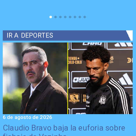
IR A
DEPORTES
6 de agosto de 2026
5
Claudio Bravo baja la euforia sobre