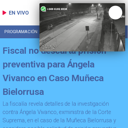
EN VIVO
PROGRAMACIÓN
LOCAL
DEPORTES
Fiscal no descarta prisión
preventiva para Ángela
Vivanco en Caso Muñeca
Bielorrusa
La fiscalía revela detalles de la investigación
contra Ángela Vivanco, exministra de la Corte
Suprema, en el caso de la Muñeca Bielorrusa y