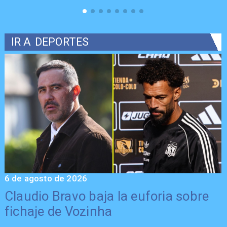
IR A
DEPORTES
6 de agosto de 2026
5
Claudio Bravo baja la euforia sobre
fichaje de Vozinha