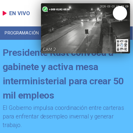
EN VIVO
PROGRAMACIÓN
LOCAL
DEPORTES
Presidente Kast convoca a
gabinete y activa mesa
interministerial para crear 50
mil empleos
El Gobierno impulsa coordinación entre carteras
para enfrentar desempleo invernal y generar
trabajo.