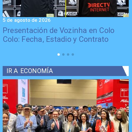
5 de agosto de 2026
5
Presentación de Vozinha en Colo
Colo: Fecha, Estadio y Contrato
IR A
ECONOMÍA