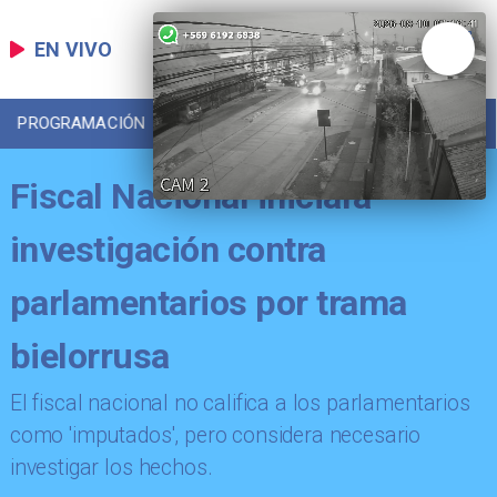
EN VIVO
PROGRAMACIÓN
LOCAL
DEPORTES
Fiscal Nacional iniciará
investigación contra
parlamentarios por trama
bielorrusa
El fiscal nacional no califica a los parlamentarios
como 'imputados', pero considera necesario
investigar los hechos.