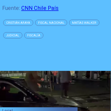
Fuente:
CNN Chile País
CRISTIÁN ARAYA
FISCAL NACIONAL
MATÍAS WALKER
JUDICIAL
FISCALÍA
Local