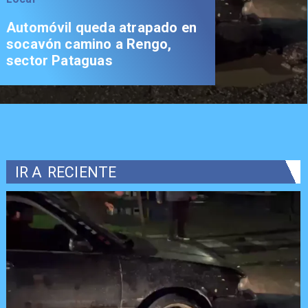
Automóvil queda atrapado en
socavón camino a Rengo,
sector Pataguas
IR A
RECIENTE