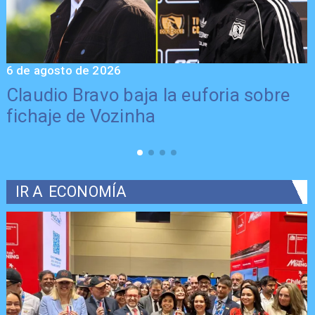
6 de agosto de 2026
5
Claudio Bravo baja la euforia sobre
fichaje de Vozinha
IR A
ECONOMÍA