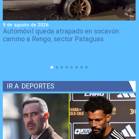
9 de agosto de 2026
9
Automóvil queda atrapado en socavón
camino a Rengo, sector Pataguas
IR A
DEPORTES