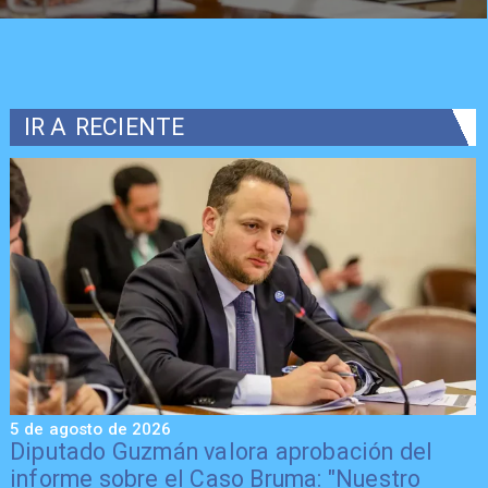
IR A
RECIENTE
5 de agosto de 2026
5
Diputado Guzmán valora aprobación del
informe sobre el Caso Bruma: "Nuestro