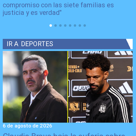
compromiso con las siete familias es
justicia y es verdad"
IR A
DEPORTES
6 de agosto de 2026
5