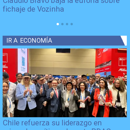
Claudio Bravo baja la euforia sobre
fichaje de Vozinha
IR A
ECONOMÍA
Chile refuerza su liderazgo en