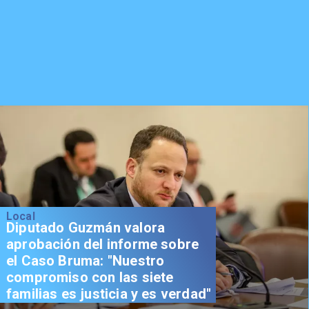
Local
Diputado Guzmán valora
aprobación del informe sobre
el Caso Bruma: "Nuestro
compromiso con las siete
familias es justicia y es verdad"