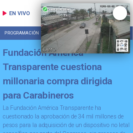
EN VIVO
PROGRAMACIÓN
LOCAL
DEPORTES
Fundación América
Transparente cuestiona
millonaria compra dirigida
para Carabineros
La Fundación América Transparente ha
cuestionado la aprobación de 34 mil millones de
pesos para la adquisición de un dispositivo no letal