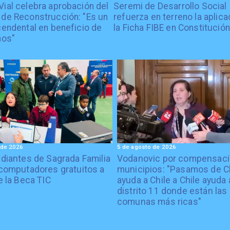
Vial celebra aprobación del
Seremi de Desarrollo Social
 de Reconstrucción: "Es un
refuerza en terreno la aplica
cendental en beneficio de
la Ficha FIBE en Constitución
nos"
 de 2026
5 de agosto de 2026
diantes de Sagrada Familia
Vodanovic por compensaci
computadores gratuitos a
municipios: "Pasamos de C
e la Beca TIC
ayuda a Chile a Chile ayuda 
distrito 11 donde están las
comunas más ricas"