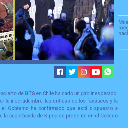
Mini
meg
naci
oncierto de
BTS
en Chile ha dado un giro inesperado.
a incertidumbre, las críticas de los fanáticos y la
s, el Gobierno ha confirmado que está dispuesto a
ue la superbanda de K-pop se presente en el Coliseo