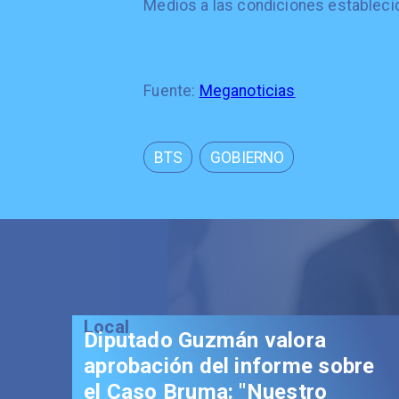
Medios a las condiciones estableci
Fuente:
Meganoticias
BTS
GOBIERNO
Local
Senador Vial celebra
aprobación del proyecto de