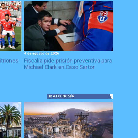
4 de agosto de 2026
itriones
Fiscalía pide prisión preventiva para
Michael Clark en Caso Sartor
IR A
ECONOMÍA