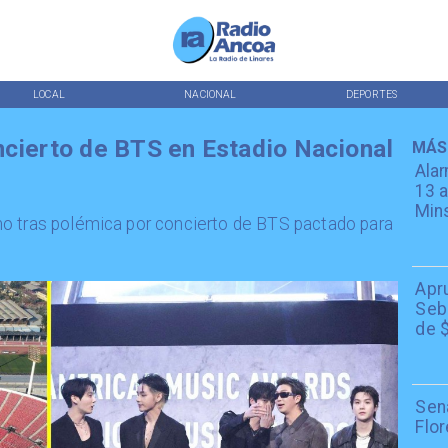
LOCAL
NACIONAL
DEPORTES
ncierto de BTS en Estadio Nacional
MÁS
Alar
13 a
Min
o tras polémica por concierto de BTS pactado para
Apr
Seba
de $
Sen
Flor