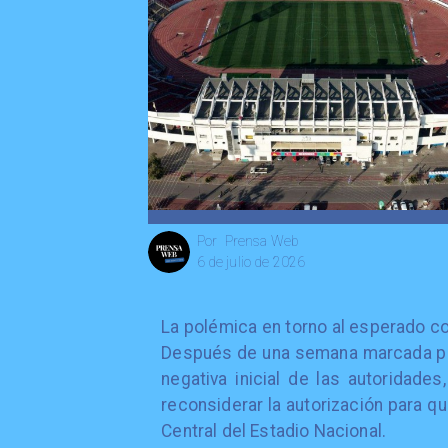
Prensa Web
Por
6 de julio de 2026
La polémica en torno al esperado c
Después de una semana marcada por l
negativa inicial de las autoridade
reconsiderar la autorización para q
Central del Estadio Nacional.