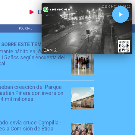
EN VIVO
POLICIAL
TENDENCIAS
 SOBRE ESTE TEMA
mante hábito en jóvenes de
 15 años según encuesta del
sal
ueban creación del Parque
stián Piñera con inversión
4 mil millones
ado envía cruce Campillai-
es a Comisión de Ética