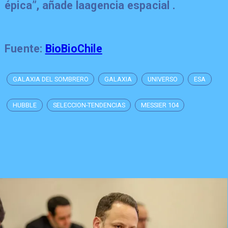
épica”, añade laagencia espacial .
Fuente:
BioBioChile
GALAXIA DEL SOMBRERO
GALAXIA
UNIVERSO
ESA
HUBBLE
SELECCION-TENDENCIAS
MESSIER 104