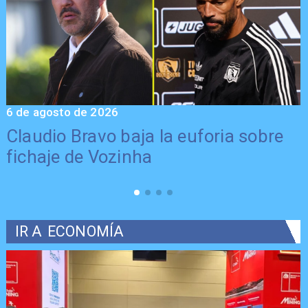
6 de agosto de 2026
5
Claudio Bravo baja la euforia sobre
fichaje de Vozinha
IR A
ECONOMÍA