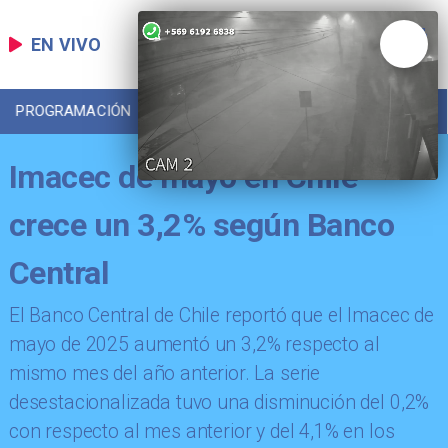
EN VIVO
PROGRAMACIÓN
LOCAL
DEPORTES
Imacec de mayo en Chile
crece un 3,2% según Banco
Central
El Banco Central de Chile reportó que el Imacec de
mayo de 2025 aumentó un 3,2% respecto al
mismo mes del año anterior. La serie
desestacionalizada tuvo una disminución del 0,2%
con respecto al mes anterior y del 4,1% en los