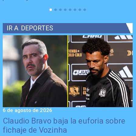
IR A
DEPORTES
6 de agosto de 2026
5
Claudio Bravo baja la euforia sobre
fichaje de Vozinha