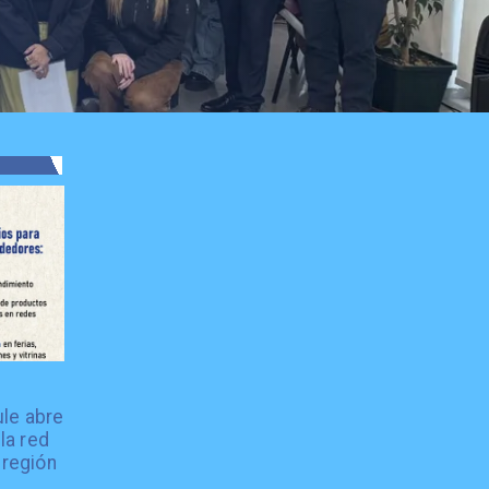
le abre
la red
 región