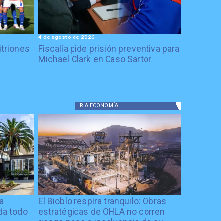
4 de agosto de 2026
itriones
Fiscalía pide prisión preventiva para
Michael Clark en Caso Sartor
IR A
ECONOMÍA
ía
El Biobío respira tranquilo: Obras
ida todo
estratégicas de OHLA no corren