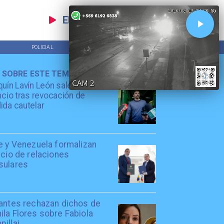
EN VIVO
POLICIAL
TENDENCIAS
 SOBRE ESTE TEMA
uín Lavín León sale en
ncio tras revocación de
da cautelar
e y Venezuela formalizan
icio de relaciones
sulares
iantes rechazan dichos de
la Flores sobre Fabiola
illai