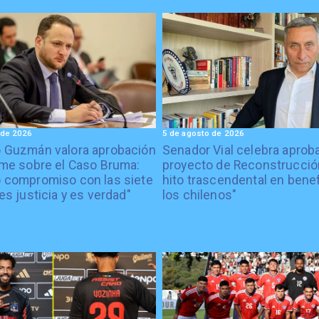
 de 2026
5 de agosto de 2026
o Guzmán valora aprobación
Senador Vial celebra aprob
rme sobre el Caso Bruma:
proyecto de Reconstrucción
 compromiso con las siete
hito trascendental en benef
es justicia y es verdad"
los chilenos"