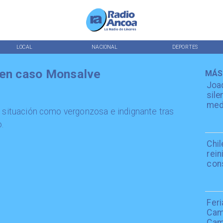
LOCAL
NACIONAL
DEPORTES
 en caso Monsalve
MÁS
Joaq
sile
medi
a situación como vergonzosa e indignante tras
o.
Chil
rein
con
Fer
Cami
Camp