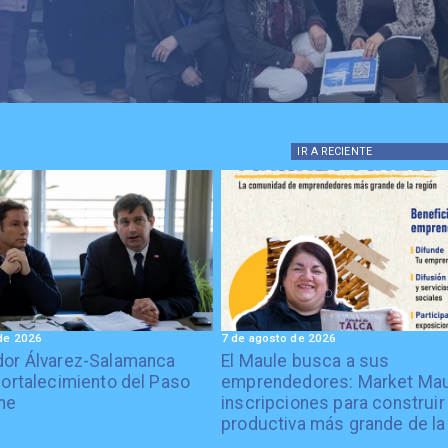
IR A
RECIENTE
de 2026
7 de agosto de 2026
or Álvarez-Salamanca
El Maule busca a sus
fortalecimiento del Paso
emprendedores: Market Mau
he
inscripciones para construir 
productiva más grande de la