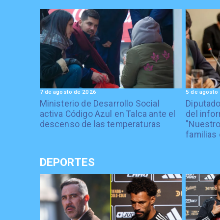
7 de agosto de 2026
5 de agosto
Ministerio de Desarrollo Social
Diputad
activa Código Azul en Talca ante el
del info
descenso de las temperaturas
"Nuestro
familias 
DEPORTES