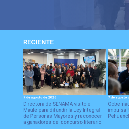
RECIENTE
7 de agosto de 2026
7 de agosto 
Directora de SENAMA visitó el
Gobernad
Maule para difundir la Ley Integral
impulsa 
de Personas Mayores y reconocer
Pehuenc
a ganadores del concurso literario