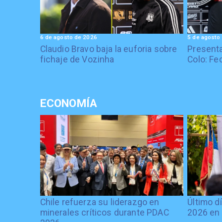
6 de agosto de 2026
5 de agosto
Claudio Bravo baja la euforia sobre
Presenta
fichaje de Vozinha
Colo: Fe
ECONOMÍA
Chile refuerza su liderazgo en
Último d
minerales críticos durante PDAC
2026 en 