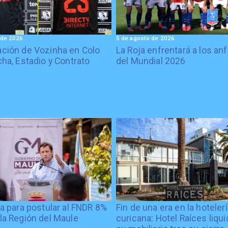
 de 2026
5 de agosto de 2026
ción de Vozinha en Colo
La Roja enfrentará a los anf
cha, Estadio y Contrato
del Mundial 2026
ía para postular al FNDR 8%
Fin de una era en la hoteler
la Región del Maule
curicana: Hotel Raíces liqu