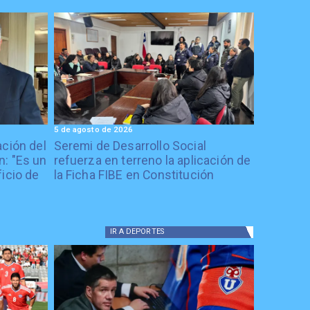
5 de agosto de 2026
ación del
Seremi de Desarrollo Social
: "Es un
refuerza en terreno la aplicación de
icio de
la Ficha FIBE en Constitución
IR A
DEPORTES