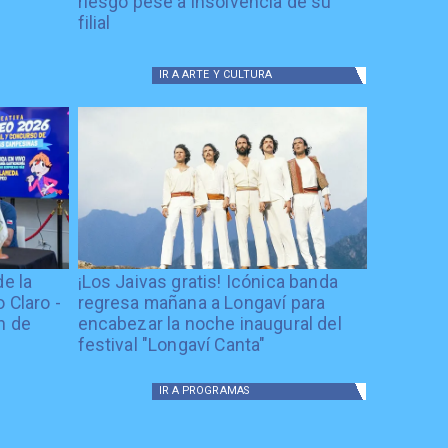
riesgo pese a insolvencia de su
filial
IR A
ARTE Y CULTURA
de la
¡Los Jaivas gratis! Icónica banda
 Claro -
regresa mañana a Longaví para
n de
encabezar la noche inaugural del
festival "Longaví Canta"
IR A
PROGRAMAS