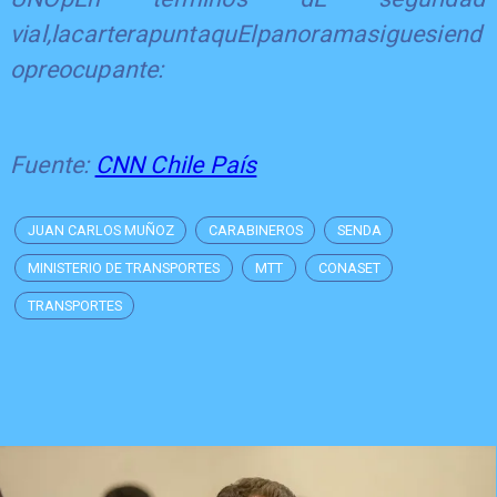
vial,lacarterapuntaquElpanoramasiguesiend
opreocupante:
Fuente:
CNN Chile País
JUAN CARLOS MUÑOZ
CARABINEROS
SENDA
MINISTERIO DE TRANSPORTES
MTT
CONASET
TRANSPORTES