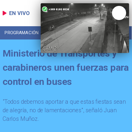
EN VIVO
PROGRAMACIÓN
LOCAL
DEPORTES
Ministerio de Transportes y
carabineros unen fuerzas para
control en buses
"Todos debemos aportar a que estas fiestas sean
de alegría, no de lamentaciones", señaló Juan
Carlos Muñoz.