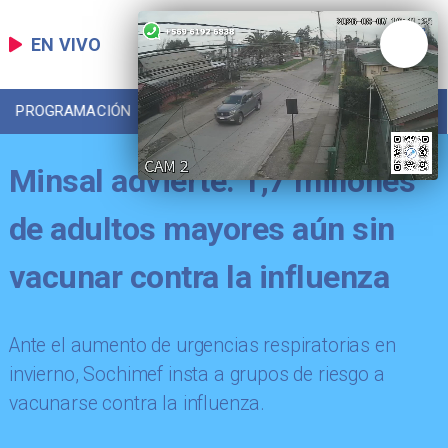
EN VIVO
PROGRAMACIÓN
LOCAL
DEPORTES
Minsal advierte: 1,7 millones
de adultos mayores aún sin
vacunar contra la influenza
Ante el aumento de urgencias respiratorias en
invierno, Sochimef insta a grupos de riesgo a
vacunarse contra la influenza.