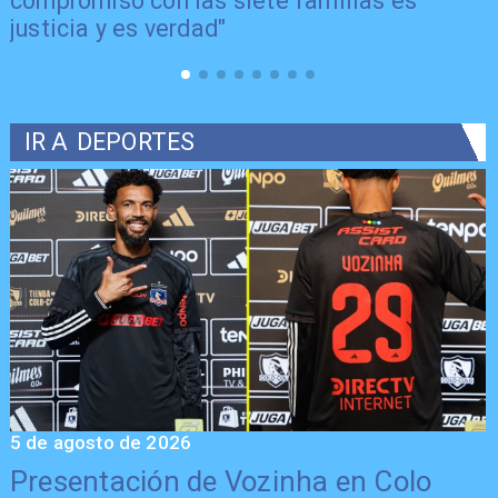
compromiso con las siete familias es
justicia y es verdad"
IR A
DEPORTES
5 de agosto de 2026
5
Presentación de Vozinha en Colo