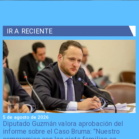
IR A
RECIENTE
5 de agosto de 2026
5
Diputado Guzmán valora aprobación del
informe sobre el Caso Bruma: "Nuestro