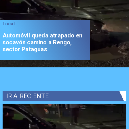
Local
Automóvil queda atrapado en
socavón camino a Rengo,
sector Pataguas
IR A
RECIENTE