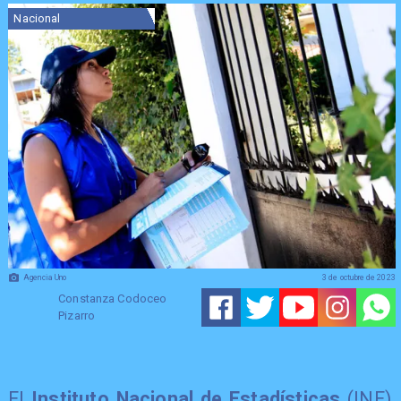
Nacional
Agencia Uno
3 de octubre de 2023
Constanza Codoceo
Pizarro
El
Instituto Nacional de Estadísticas
(INE)