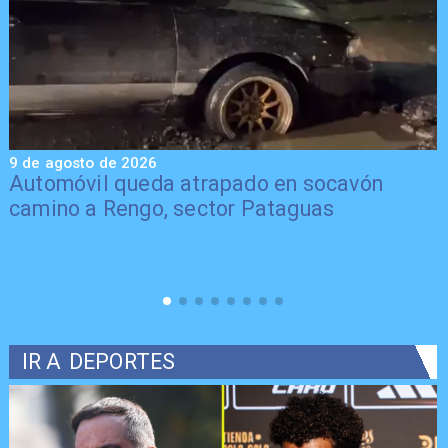
9 de agosto de 2026
9
Automóvil queda atrapado en socavón
camino a Rengo, sector Pataguas
IR A
DEPORTES