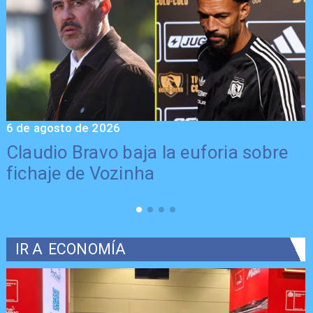
6 de agosto de 2026
5
Claudio Bravo baja la euforia sobre
fichaje de Vozinha
IR A
ECONOMÍA