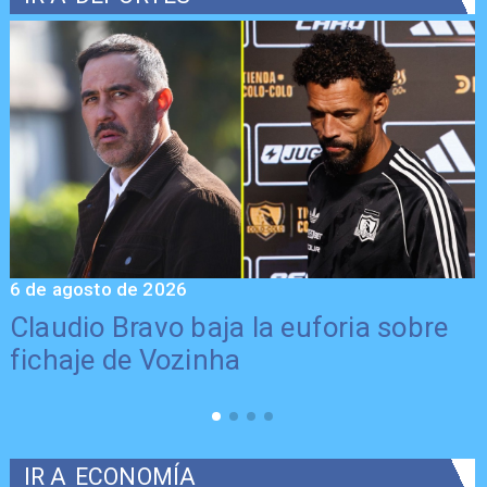
6 de agosto de 2026
5
Claudio Bravo baja la euforia sobre
fichaje de Vozinha
IR A
ECONOMÍA