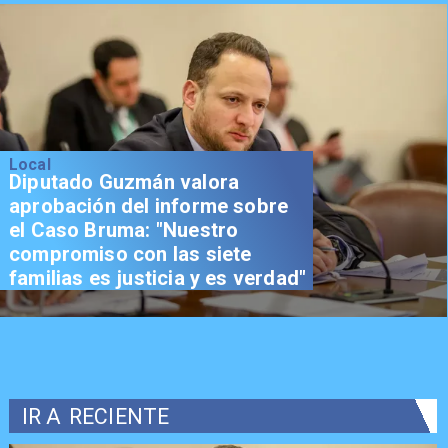
Local
Diputado Guzmán valora
aprobación del informe sobre
el Caso Bruma: "Nuestro
compromiso con las siete
familias es justicia y es verdad"
IR A
RECIENTE