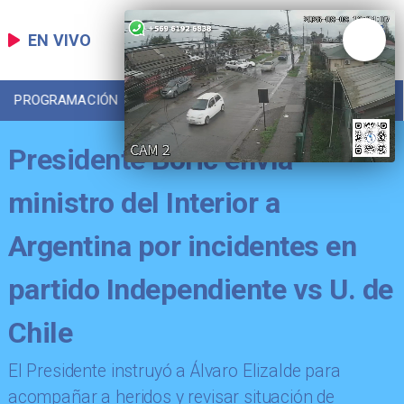
EN VIVO
PROGRAMACIÓN
LOCAL
DEPORTES
Presidente Boric envía
ministro del Interior a
Argentina por incidentes en
partido Independiente vs U. de
Chile
El Presidente instruyó a Álvaro Elizalde para
acompañar a heridos y revisar situación de