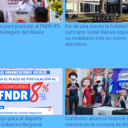
ía para postular al FNDR 8%
Fin de una era en la hoteler
la Región del Maule
curicana: Hotel Raíces liqu
su mobiliario tras su cierre
definitivo
po para el deporte
Condorito anuncia festival 
 Gobierno Regional
mentira en la comuna de Rio