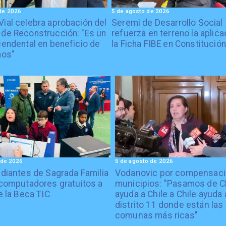
de 2026
5 de agosto de 2026
Vial celebra aprobación del
Seremi de Desarrollo Social
 de Reconstrucción: "Es un
refuerza en terreno la aplica
cendental en beneficio de
la Ficha FIBE en Constitución
nos"
 de 2026
5 de agosto de 2026
diantes de Sagrada Familia
Vodanovic por compensaci
computadores gratuitos a
municipios: "Pasamos de C
e la Beca TIC
ayuda a Chile a Chile ayuda 
distrito 11 donde están las
comunas más ricas"