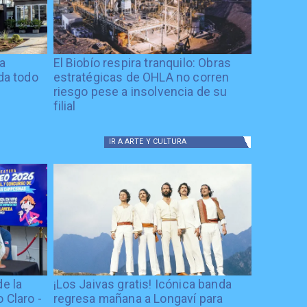
ía
El Biobío respira tranquilo: Obras
ida todo
estratégicas de OHLA no corren
riesgo pese a insolvencia de su
filial
IR A
ARTE Y CULTURA
de la
¡Los Jaivas gratis! Icónica banda
 Claro -
regresa mañana a Longaví para