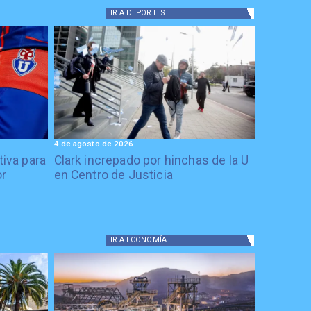
IR A
DEPORTES
4 de agosto de 2026
tiva para
Clark increpado por hinchas de la U
or
en Centro de Justicia
IR A
ECONOMÍA