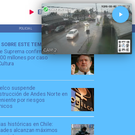
EN VIVO
POLICIAL
TENDENCIAS
 SOBRE ESTE TEMA
te Suprema confirma pago de
00 millones por caso
ultura
elco suspende
strucción de Andes Norte en
eniente por riesgos
micos
ias históricas en Chile:
dades alcanzan máximos