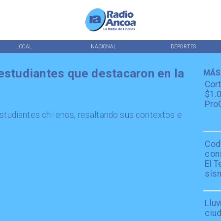
LOCAL
NACIONAL
DEPORTES
 estudiantes que destacaron en la
MÁS
Cor
$1.0
ProC
estudiantes chilenos, resaltando sus contextos e
Cod
con
El T
sís
Lluv
ciu