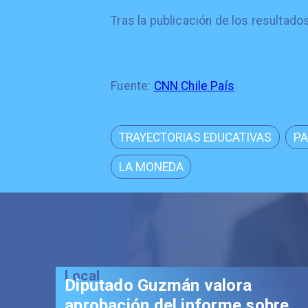
Tras la publicación de los resultado
Fuente:
CNN Chile País
TRAYECTORIAS EDUCATIVAS
PA
LA MONEDA
Local
Diputado Guzmán valora
aprobación del informe sobre