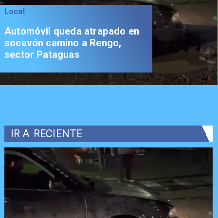
Local
Automóvil queda atrapado en
socavón camino a Rengo,
sector Pataguas
IR A
RECIENTE