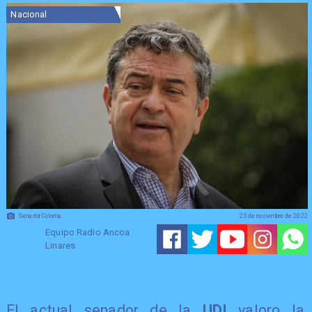
Nacional
Senador Coloma
25 de noviembre de 2022
Equipo Radio Ancoa
Linares
El actual senador de la
UDI
valoro la