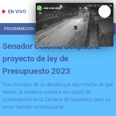
EN VIVO
PROGRAMACIÓN
LOCAL
DEPORTES
Senador Coloma despacha
proyecto de ley de
Presupuesto 2023
Tras tres días de un debate que dejo mucho de que
hablar, la iniciativa vuelve a ser objeto de
conversación en la Cámara de Diputados para su
tercer tramite constitucional.