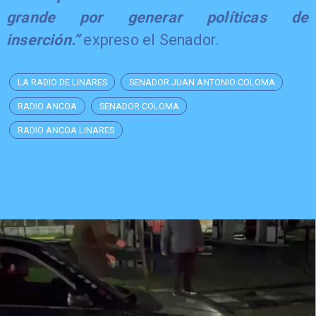
grande por generar políticas de
inserción.”
expreso el Senador.
LA RADIO DE LINARES
SENADOR JUAN ANTONIO COLOMA
RADIO ANCOA
SENADOR COLOMA
RADIO ANCOA LINARES