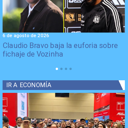
6 de agosto de 2026
5
Claudio Bravo baja la euforia sobre
fichaje de Vozinha
IR A
ECONOMÍA