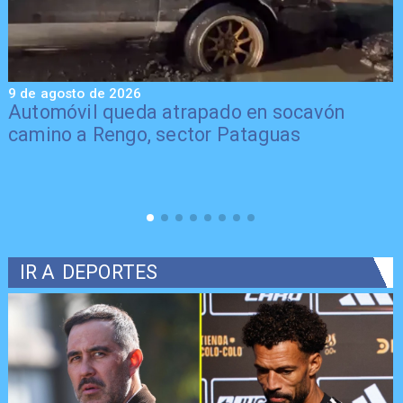
9 de agosto de 2026
9
Automóvil queda atrapado en socavón
camino a Rengo, sector Pataguas
IR A
DEPORTES