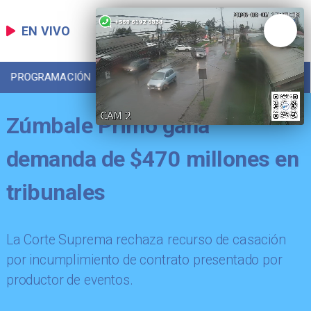
EN VIVO
PROGRAMACIÓN
LOCAL
DEPORTES
Zúmbale Primo gana
demanda de $470 millones en
tribunales
La Corte Suprema rechaza recurso de casación
por incumplimiento de contrato presentado por
productor de eventos.