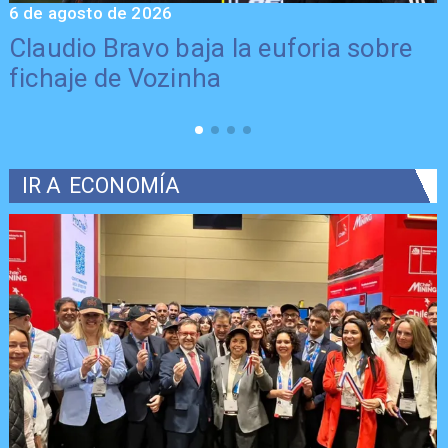
5 de agosto de 2026
5
Presentación de Vozinha en Colo
Colo: Fecha, Estadio y Contrato
IR A
ECONOMÍA