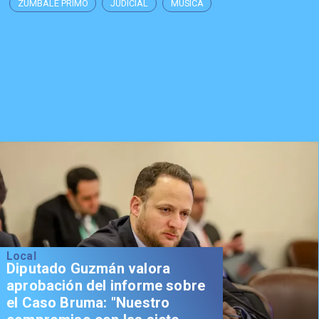
ZÚMBALE PRIMO
JUDICIAL
MÚSICA
Local
Senador Vial celebra
aprobación del proyecto de
Reconstrucción: "Es un hito