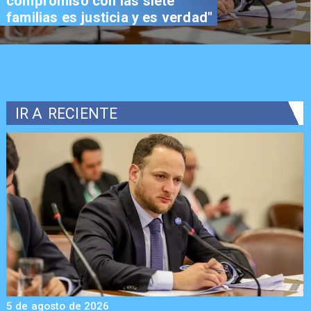
trascendental en beneficio de
los chilenos"
IR A
RECIENTE
5 de agosto de 2026
5