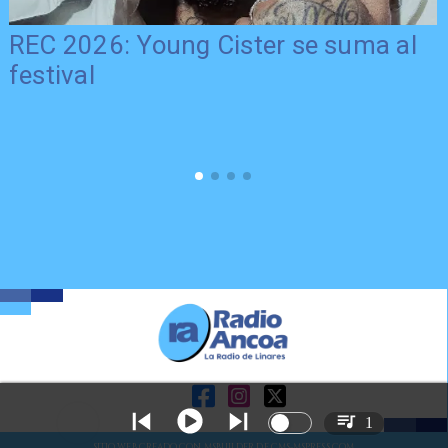
 Cister se suma al
Más tiempo para e
Gobierno Regional
postulación al F
1
SITIO WEB CREADO CON MSBUILDER DE CMS-MSPRESS.COM