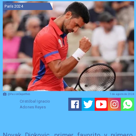
París 2024
@PasionDeporWeb
1 de agosto de 2024
Cristóbal Ignacio
Adones Reyes
Novak Djokovic, primer favorito y número