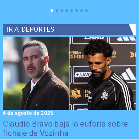
IR A
DEPORTES
6 de agosto de 2026
5
Claudio Bravo baja la euforia sobre
fichaje de Vozinha