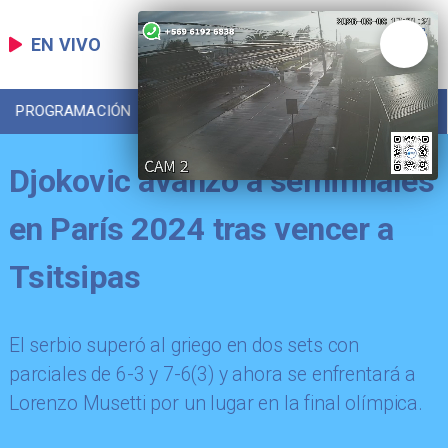
EN VIVO
PROGRAMACIÓN
LOCAL
DEPORTES
Djokovic avanzó a semifinales
en París 2024 tras vencer a
Tsitsipas
​El serbio superó al griego en dos sets con
parciales de 6-3 y 7-6(3) y ahora se enfrentará a
Lorenzo Musetti por un lugar en la final olímpica.