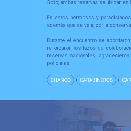
Soto; ambas reservas se ubican en 
​En estos hermosos y paradisiacos 
además que se vela, por la conserva
​Durante el encuentro se acordaron
reforzaron los lazos de colaborac
reservas nacionales, agradecieron
policiales.
CHANCO
CARABINEROS
CAR