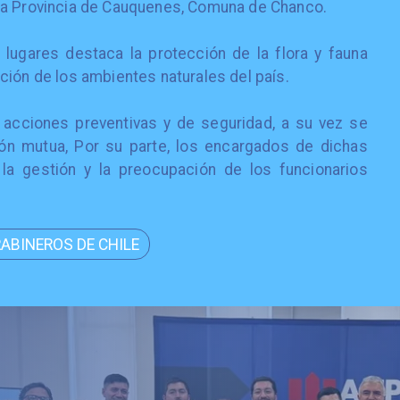
la Provincia de Cauquenes, Comuna de Chanco.
lugares destaca la protección de la flora y fauna
ción de los ambientes naturales del país.
 acciones preventivas y de seguridad, a su vez se
ión mutua, Por su parte, los encargados de dichas
 la gestión y la preocupación de los funcionarios
ABINEROS DE CHILE