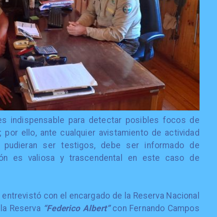
es indispensable para detectar posibles focos de
 por ello, ante cualquier avistamiento de actividad
pudieran ser testigos, debe ser informado de
ión es valiosa y trascendental en este caso de
e entrevistó con el encargado de la Reserva Nacional
 la Reserva
“Federico Albert”
con Fernando Campos