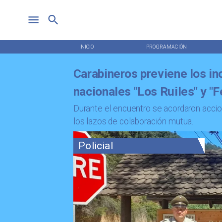
INICIO
PROGRAMACIÓN
Carabineros previene los in
nacionales "Los Ruiles" y "F
​Durante el encuentro se acordaron accio
los lazos de colaboración mutua.
Policial