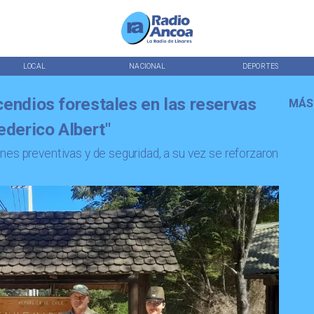
LOCAL
NACIONAL
DEPORTES
cendios forestales en las reservas
MÁS
ederico Albert"
nes preventivas y de seguridad, a su vez se reforzaron