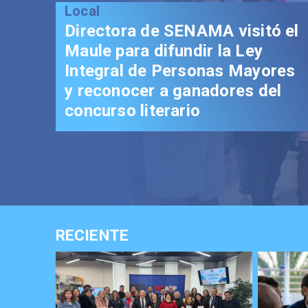
Local
Gobernador Álvarez-
Salamanca impulsa
fortalecimiento del Paso
Pehuenche
RECIENTE