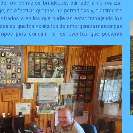
 de los consejos brindados; sumado a no realizar
o, no efectuar quemas no permitidas y, claramente
estrados o en los que pudieran estar trabajando los
a idea es que los vehículos de emergencia mantengan
iempos para concurrir a los eventos que pudieran