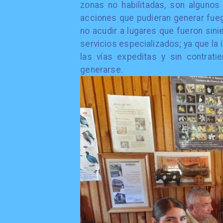
zonas no habilitadas, son algunos
acciones que pudieran generar fueg
no acudir a lugares que fueron sini
servicios especializados; ya que l
las vías expeditas y sin contrat
generarse.