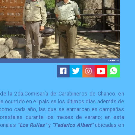
Carabineros
a de la 2da.Comisaría de Carabineros de Chanco, en
n ocurrido en el país en los últimos días además de
, como cada año, las que se enmarcan en campañas
forestales durante los meses de verano; en esta
cionales
“Los Ruiles”
y
“Federico Albert”
ubicadas en