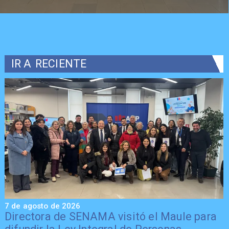
IR A
RECIENTE
7 de agosto de 2026
7
Directora de SENAMA visitó el Maule para