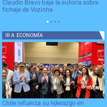
Claudio Bravo baja la euforia sobre
fichaje de Vozinha
IR A
ECONOMÍA
Chile refuerza su liderazgo en