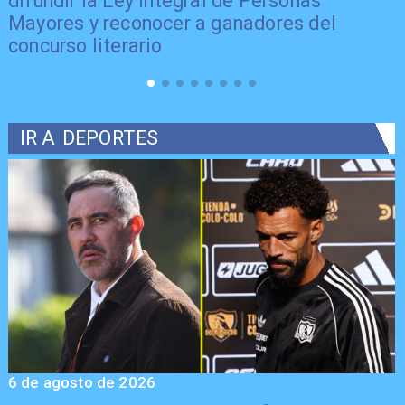
difundir la Ley Integral de Personas
Mayores y reconocer a ganadores del
concurso literario
IR A
DEPORTES
6 de agosto de 2026
5