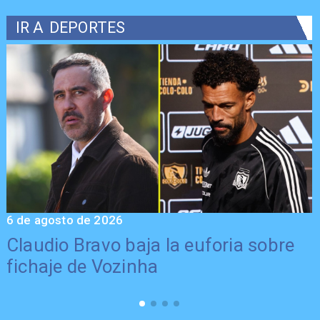
IR A
DEPORTES
6 de agosto de 2026
5
Claudio Bravo baja la euforia sobre
fichaje de Vozinha