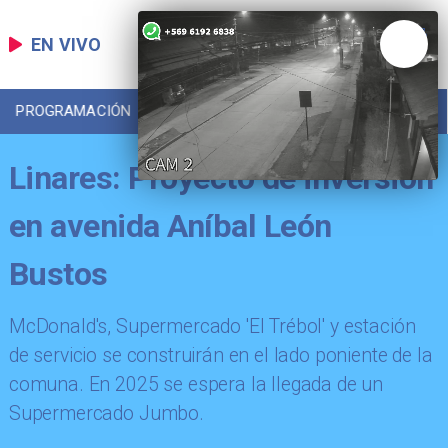
EN VIVO
PROGRAMACIÓN
LOCAL
DEPORTES
Linares: Proyecto de inversión
en avenida Aníbal León
Bustos
McDonald's, Supermercado 'El Trébol' y estación
de servicio se construirán en el lado poniente de la
comuna. En 2025 se espera la llegada de un
Supermercado Jumbo.